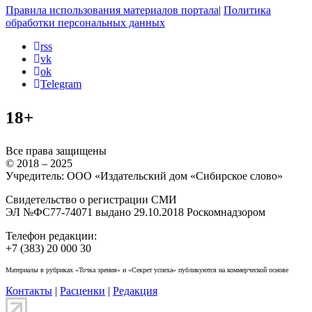
Правила использования материалов портала
|
Политика
обработки персональных данных
rss
vk
ok
Telegram
18+
Все права защищены
© 2018 – 2025
Учредитель: ООО «Издательский дом «Сибирское слово»
Свидетельство о регистрации СМИ
ЭЛ №ФС77-74071 выдано 29.10.2018 Роскомнадзором
Телефон редакции:
+7 (383) 20 000 30
Материалы в рубриках «Точка зрения» и «Секрет успеха» публикуются на коммерческой основе
Контакты
|
Расценки
|
Редакция