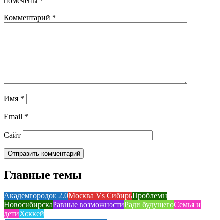
помечены
*
Комментарий
*
Имя
*
Email
*
Сайт
Главные темы
Академгородок 2.0
Москва Vs Сибирь
Проблемы
Новосибирска
Равные возможности
Ради будущего
Семья и
дети
Хоккей