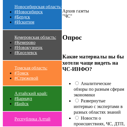
Новосибирская область:
Архив газеты
#Новосибирск
"ЧС"
#Бердск
#Искитим
Опрос
Кемеровская область:
#Кемерово
#Новокузнецк
#Киселевск
Какие материалы вы бы
хотели чаще видеть на
Томская область:
ЧС-ИНФО?
#Томск
#Стрежевой
Аналитические
обзоры по разным сферам
Алтайский край:
экономики
#Барнаул
Развернутые
#Бийск
интервью с экспертами в
разных областях знаний
Новости о
Республика Алтай
происшествиях, ЧС, ДТП,