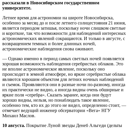
рассказали в Новосибирском государственном
университете.
Летнее время для астрономии на широте Новосибирска,
особенно за месяц до и после летнего солнцестояния 21 июня,
является периодом затишья, поскольку ночи слишком светлые
и короткие, так что возможности для наблюдений интересных
астрономических явлений сокращаются. И только в августе, с
возвращением темных и более длинных ночей,
астрономические наблюдения снова оживают.
— Однако именно в период самых светлых ночей появляется
хорошая возможность наблюдения серебристых облаков. Это
не вполне астрономическое явление, поскольку оно
происходит в земной атмосфере, но яркие серебристые облака
являются хорошим объектом для летних ночных наблюдений
и съемок. Проявляются они в разные ночи по-разному, иногда
их практически не видно, а иногда видны очень обширные и
яркие поля «серебра». Сказать заранее, когда они будут
хорошо видны, нельзя, но понаблюдать такое явление,
особенно тем, кто их до этого не видел, определенно стоит, —
отмечает ведущий инженер обсерватории «Вега» НГУ
Михаил Маслов.
10 августа.
Покрытие Луной звезды Денеб Альгеди (дельты