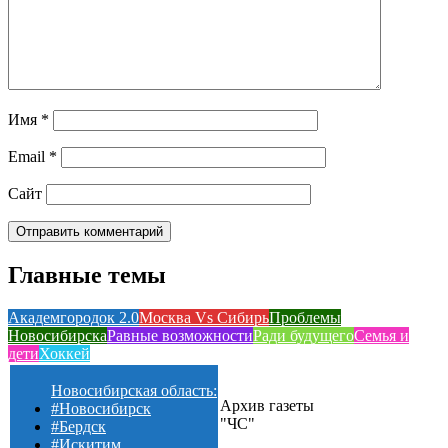
Имя
*
Email
*
Сайт
Главные темы
Академгородок 2.0
Москва Vs Сибирь
Проблемы
Новосибирска
Равные возможности
Ради будущего
Семья и
дети
Хоккей
Новосибирская область:
Архив газеты
#Новосибирск
"ЧС"
#Бердск
#Искитим