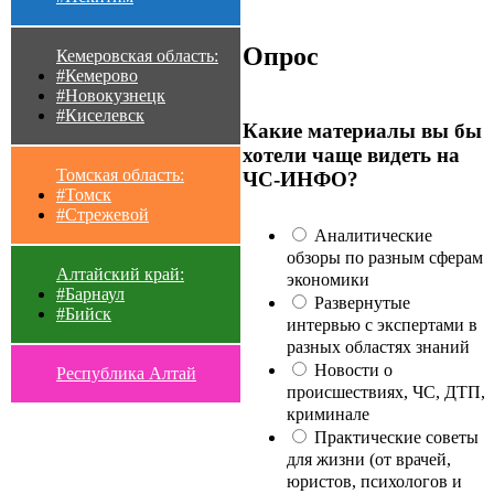
Опрос
Кемеровская область:
#Кемерово
#Новокузнецк
#Киселевск
Какие материалы вы бы
хотели чаще видеть на
Томская область:
ЧС-ИНФО?
#Томск
#Стрежевой
Аналитические
обзоры по разным сферам
Алтайский край:
экономики
#Барнаул
Развернутые
#Бийск
интервью с экспертами в
разных областях знаний
Новости о
Республика Алтай
происшествиях, ЧС, ДТП,
криминале
Практические советы
для жизни (от врачей,
юристов, психологов и