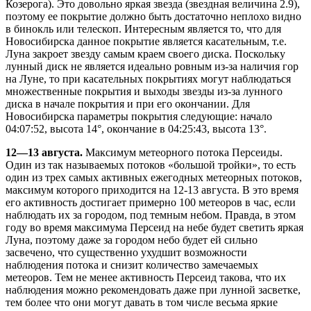
Козерога). Это довольно яркая звезда (звездная величина 2.9),
поэтому ее покрытие должно быть достаточно неплохо видно
в бинокль или телескоп. Интересным является то, что для
Новосибирска данное покрытие является касательным, т.е.
Луна закроет звезду самым краем своего диска. Поскольку
лунный диск не является идеально ровным из-за наличия гор
на Луне, то при касательных покрытиях могут наблюдаться
множественные покрытия и выходы звезды из-за лунного
диска в начале покрытия и при его окончании. Для
Новосибирска параметры покрытия следующие: начало
04:07:52, высота 14°, окончание в 04:25:43, высота 13°.
12—13 августа.
Максимум метеорного потока Персеиды.
Один из так называемых потоков «большой тройки», то есть
один из трех самых активных ежегодных метеорных потоков,
максимум которого приходится на 12-13 августа. В это время
его активность достигает примерно 100 метеоров в час, если
наблюдать их за городом, под темным небом. Правда, в этом
году во время максимума Персеид на небе будет светить яркая
Луна, поэтому даже за городом небо будет ей сильно
засвечено, что существенно ухудшит возможности
наблюдения потока и снизит количество замечаемых
метеоров. Тем не менее активность Персеид такова, что их
наблюдения можно рекомендовать даже при лунной засветке,
тем более что они могут давать в том числе весьма яркие