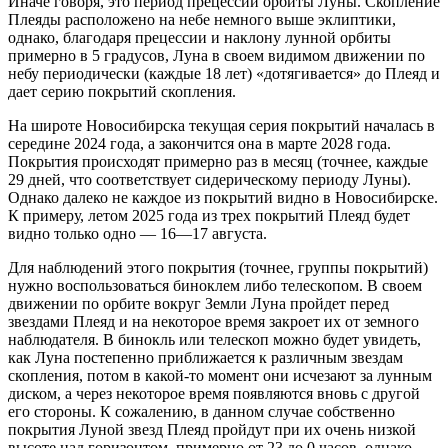
Иначе говоря, это период прецессии орбиты Луны. Скопление
Плеяды расположено на небе немного выше эклиптики,
однако, благодаря прецессии и наклону лунной орбиты
примерно в 5 градусов, Луна в своем видимом движении по
небу периодически (каждые 18 лет) «дотягивается» до Плеяд и
дает серию покрытий скопления.
На широте Новосибирска текущая серия покрытий началась в
середине 2024 года, а закончится она в марте 2028 года.
Покрытия происходят примерно раз в месяц (точнее, каждые
29 дней, что соответствует сидерическому периоду Луны).
Однако далеко не каждое из покрытий видно в Новосибирске.
К примеру, летом 2025 года из трех покрытий Плеяд будет
видно только одно — 16—17 августа.
Для наблюдений этого покрытия (точнее, группы покрытий)
нужно воспользоваться биноклем либо телескопом. В своем
движении по орбите вокруг Земли Луна пройдет перед
звездами Плеяд и на некоторое время закроет их от земного
наблюдателя. В бинокль или телескоп можно будет увидеть,
как Луна постепенно приближается к различным звездам
скопления, потом в какой-то момент они исчезают за лунным
диском, а через некоторое время появляются вновь с другой
его стороны. К сожалению, в данном случае собственно
покрытия Луной звезд Плеяд пройдут при их очень низкой
высоте над горизонтом, примерно от 23 до 0 часов, однако