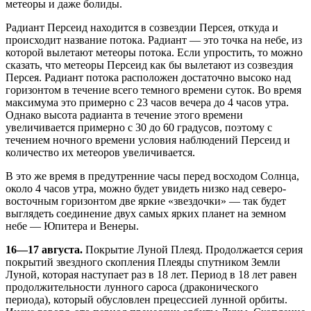
метеоры и даже болиды.
Радиант Персеид находится в созвездии Персея, откуда и
происходит название потока. Радиант — это точка на небе, из
которой вылетают метеоры потока. Если упростить, то можно
сказать, что метеоры Персеид как бы вылетают из созвездия
Персея. Радиант потока расположен достаточно высоко над
горизонтом в течение всего темного времени суток. Во время
максимума это примерно с 23 часов вечера до 4 часов утра.
Однако высота радианта в течение этого времени
увеличивается примерно с 30 до 60 градусов, поэтому с
течением ночного времени условия наблюдений Персеид и
количество их метеоров увеличивается.
В это же время в предутренние часы перед восходом Солнца,
около 4 часов утра, можно будет увидеть низко над северо-
восточным горизонтом две яркие «звездочки» — так будет
выглядеть соединение двух самых ярких планет на земном
небе — Юпитера и Венеры.
16—17 августа.
Покрытие Луной Плеяд. Продолжается серия
покрытий звездного скопления Плеяды спутником Земли
Луной, которая наступает раз в 18 лет. Период в 18 лет равен
продолжительности лунного сароса (драконического
периода), который обусловлен прецессией лунной орбиты.