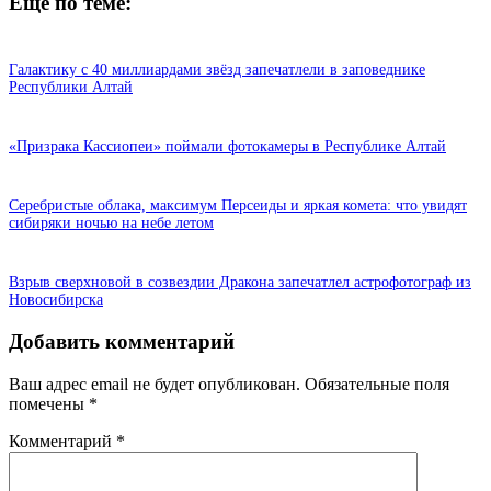
Еще по теме:
Галактику с 40 миллиардами звёзд запечатлели в заповеднике
Республики Алтай
«Призрака Кассиопеи» поймали фотокамеры в Республике Алтай
Серебристые облака, максимум Персеиды и яркая комета: что увидят
сибиряки ночью на небе летом
Взрыв сверхновой в созвездии Дракона запечатлел астрофотограф из
Новосибирска
Добавить комментарий
Ваш адрес email не будет опубликован.
Обязательные поля
помечены
*
Комментарий
*