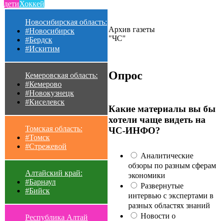
дети
Хоккей
Новосибирская область:
Архив газеты
#Новосибирск
"ЧС"
#Бердск
#Искитим
Опрос
Кемеровская область:
#Кемерово
#Новокузнецк
#Киселевск
Какие материалы вы бы
хотели чаще видеть на
Томская область:
ЧС-ИНФО?
#Томск
#Стрежевой
Аналитические
обзоры по разным сферам
Алтайский край:
экономики
#Барнаул
Развернутые
#Бийск
интервью с экспертами в
разных областях знаний
Новости о
Республика Алтай