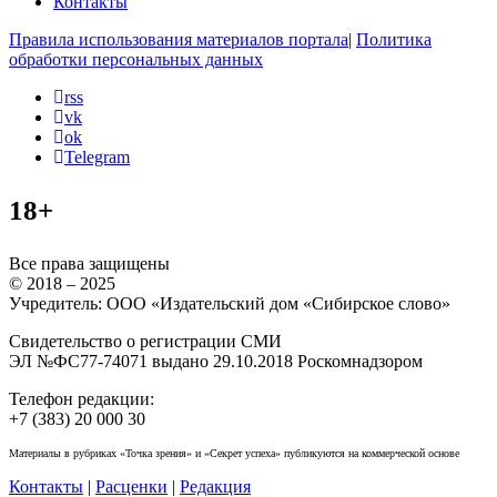
Контакты
Правила использования материалов портала
|
Политика
обработки персональных данных
rss
vk
ok
Telegram
18+
Все права защищены
© 2018 – 2025
Учредитель: ООО «Издательский дом «Сибирское слово»
Свидетельство о регистрации СМИ
ЭЛ №ФС77-74071 выдано 29.10.2018 Роскомнадзором
Телефон редакции:
+7 (383) 20 000 30
Материалы в рубриках «Точка зрения» и «Секрет успеха» публикуются на коммерческой основе
Контакты
|
Расценки
|
Редакция