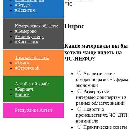
"ЧС"
#Бердск
#Искитим
Опрос
Кемеровская область:
#Кемерово
#Новокузнецк
#Киселевск
Какие материалы вы бы
хотели чаще видеть на
Томская область:
ЧС-ИНФО?
#Томск
#Стрежевой
Аналитические
обзоры по разным сферам
Алтайский край:
экономики
#Барнаул
Развернутые
#Бийск
интервью с экспертами в
разных областях знаний
Новости о
Республика Алтай
происшествиях, ЧС, ДТП,
криминале
Практические советы