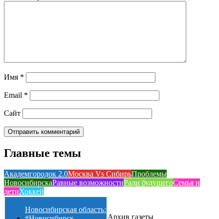
Имя
*
Email
*
Сайт
Главные темы
Академгородок 2.0
Москва Vs Сибирь
Проблемы
Новосибирска
Равные возможности
Ради будущего
Семья и
дети
Хоккей
Новосибирская область:
Архив газеты
#Новосибирск