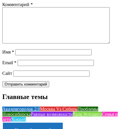
Комментарий
*
Имя
*
Email
*
Сайт
Главные темы
Академгородок 2.0
Москва Vs Сибирь
Проблемы
Новосибирска
Равные возможности
Ради будущего
Семья и
дети
Хоккей