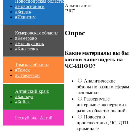
Новосибирская область:
Архив газеты
#Новосибирск
"ЧС"
#Бердск
#Искитим
Опрос
Кемеровская область:
#Кемерово
#Новокузнецк
#Киселевск
Какие материалы вы бы
хотели чаще видеть на
Томская область:
ЧС-ИНФО?
#Томск
#Стрежевой
Аналитические
обзоры по разным сферам
Алтайский край:
экономики
#Барнаул
Развернутые
#Бийск
интервью с экспертами в
разных областях знаний
Новости о
Республика Алтай
происшествиях, ЧС, ДТП,
криминале