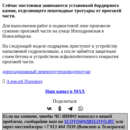
Сейчас мостовики занимаются установкой бордюрного
камня, отделяющего пешеходные тротуары от проезжей
части.
Для выполнения работ в подмостовой зоне произвели
сужение проезжей части на улице Ипподромская в
Новосибирске.
На следующей неделе подрядчик приступит к устройству
напыляемой гидроизоляции, а после займётся защитным
слоем бетона и устройством асфальтобетонного покрытия
проезжей части.
дорога
дорожный ремонт
путепровод
тротуар
Алексей Попович
Наш канал в МАХ
Поделиться:
Если вы хотите, чтобы ЧС-ИНФО написал о вашей
проблеме, сообщайте нам на
SLOVO@SIBSLOVO.RU
или
через мессенджеры +7 913 464 7039 (Вотсапп и Телеграмм)