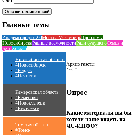
Сайт
Главные темы
Академгородок 2.0
Москва Vs Сибирь
Проблемы
Новосибирска
Равные возможности
Ради будущего
Семья и
дети
Хоккей
Новосибирская область:
Архив газеты
#Новосибирск
"ЧС"
#Бердск
#Искитим
Опрос
Кемеровская область:
#Кемерово
#Новокузнецк
#Киселевск
Какие материалы вы бы
хотели чаще видеть на
Томская область:
ЧС-ИНФО?
#Томск