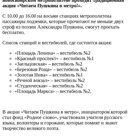
новосибирском метрополитене проходит традиционная
акция «Читаем Пушкина в метро!».
С 10.00 до 16.00 на восьми станциях метрополитена
пассажиры подземки, которые прочитают не меньше двух
строф из поэзии Александра Пушкина, смогут проехать
бесплатно.
Список станций и вестибюлей, где состоится акция:
«Площадь Ленина» – вестибюль №2
«Красный проспект» – вестибюль №1
«Заельцовская» – вестибюль №2
«Березовая Роща» – вестибюль №2
«Золотая Нива» – вестибюль №1
«Речной вокзал» – вестибюль №2
«Студенческая» – вестибюль №2
«Площадь Маркса» – вестибюль №2.
В акции «Читаем Пушкина в метро», инициатором которой
стал фонд «Родное слово», участвовали учителя русского
языка, волонтеры и горожане, которые помнят и знают
творчество великого поэта.