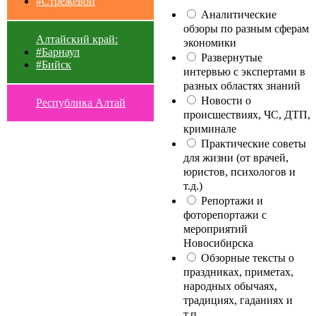
#Стрежевой
Аналитические
обзоры по разным сферам
Алтайский край:
экономики
#Барнаул
Развернутые
#Бийск
интервью с экспертами в
разных областях знаний
Новости о
Республика Алтай
происшествиях, ЧС, ДТП,
криминале
Практические советы
для жизни (от врачей,
юристов, психологов и
т.д.)
Репортажи и
фоторепортажи с
мероприятий
Новосибирска
Обзорные тексты о
праздниках, приметах,
народных обычаях,
традициях, гаданиях и
т.п.