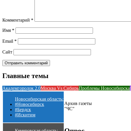
Комментарий
*
Имя
*
Email
*
Сайт
Главные темы
Академгородок 2.0
Москва Vs Сибирь
Проблемы Новосибирска
Новосибирская область:
Архив газеты
#Новосибирск
"ЧС"
#Бердск
#Искитим
Опрос
Кемеровская область: