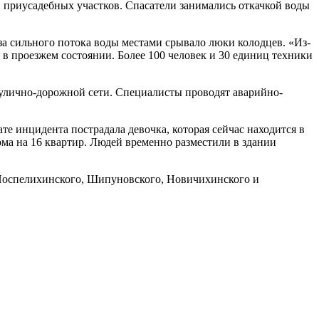
в приусадебных участков. Спасатели занимались откачкой воды
за сильного потока воды местами срывало люки колодцев. «Из-
 в проезжем состоянии. Более 100 человек и 30 единиц техники
в улично-дорожной сети. Специалисты проводят аварийно-
е инцидента пострадала девочка, которая сейчас находится в
ма на 16 квартир. Людей временно разместили в здании
 Поспелихинского, Шипуновского, Новичихинского и