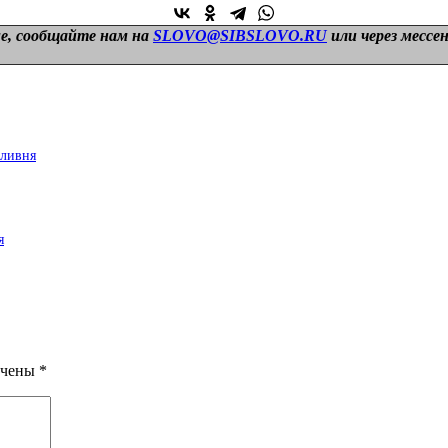
е, сообщайте нам на
SLOVO@SIBSLOVO.RU
или через мессе
 ливня
я
ечены
*