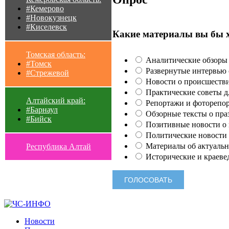
#Кемерово
#Новокузнецк
#Киселевск
Какие материалы вы бы 
Томская область:
Аналитические обзоры 
#Томск
Развернутые интервью с
#Стрежевой
Новости о происшестви
Практические советы для
Алтайский край:
Репортажи и фоторепор
#Барнаул
Обзорные тексты о праз
#Бийск
Позитивные новости о п
Политические новости 
Материалы об актуальн
Республика Алтай
Исторические и краеве
Новости