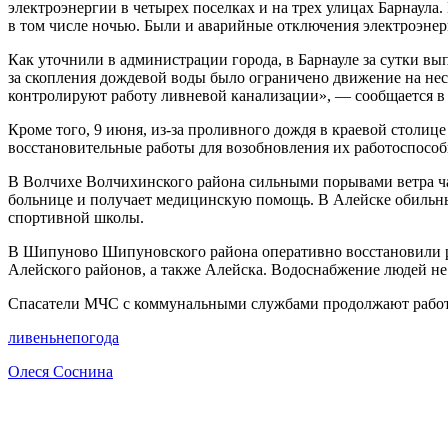
электроэнергии в четырех поселках и на трех улицах Барнаул
в том числе ночью. Были и аварийные отключения электроэнерг
Как уточнили в администрации города, в Барнауле за сутки вы
за скопления дождевой воды было ограничено движение на неск
контролируют работу ливневой канализации», — сообщается в 
Кроме того, 9 июня, из-за проливного дождя в краевой столи
восстановительные работы для возобновления их работоспособ
В Волчихе Волчихинского района сильными порывами ветра част
больнице и получает медицинскую помощь. В Алейске обильны
спортивной школы.
В Шипуново Шипуновского района оперативно восстановили р
Алейского районов, а также Алейска. Водоснабжение людей не
Спасатели МЧС с коммунальными службами продолжают работ
ливень
непогода
Олеся Соснина