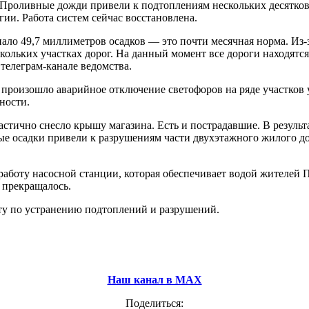
а. Проливные дожди привели к подтоплениям нескольких десятко
ии. Работа систем сейчас восстановлена.
пало 49,7 миллиметров осадков — это почти месячная норма. Из-
ольких участках дорог. На данный момент все дороги находятся
телеграм-канале ведомства.
це произошло аварийное отключение светофоров на ряде участко
ности.
ично снесло крышу магазина. Есть и пострадавшие. В результат
е осадки привели к разрушениям части двухэтажного жилого до
аботу насосной станции, которая обеспечивает водой жителей
 прекращалось.
у по устранению подтоплений и разрушений.
Наш канал в МАХ
Поделиться: