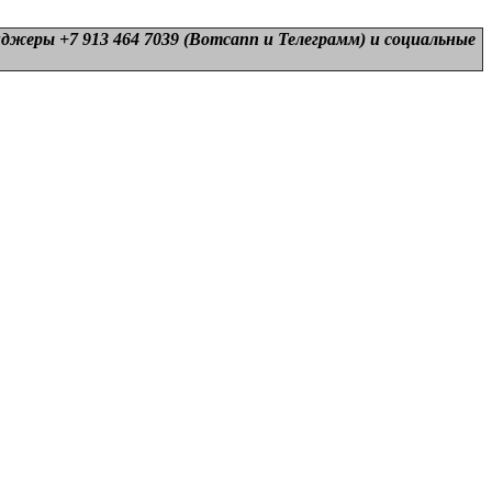
нджеры +7 913 464 7039 (Вотсапп и Телеграмм) и
социальные