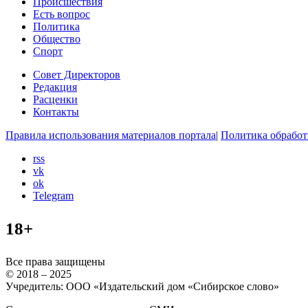
Происшествия
Есть вопрос
Политика
Общество
Спорт
Совет Директоров
Редакция
Расценки
Контакты
Правила использования материалов портала
|
Политика обработ
rss
vk
ok
Telegram
18+
Все права защищены
© 2018 – 2025
Учредитель: ООО «Издательский дом «Сибирское слово»