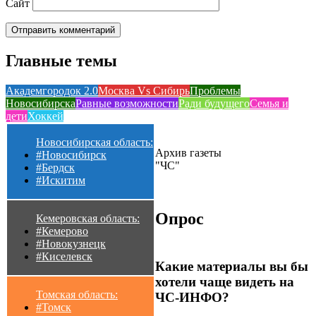
Сайт
Главные темы
Академгородок 2.0
Москва Vs Сибирь
Проблемы
Новосибирска
Равные возможности
Ради будущего
Семья и
дети
Хоккей
Новосибирская область:
Архив газеты
#Новосибирск
"ЧС"
#Бердск
#Искитим
Опрос
Кемеровская область:
#Кемерово
#Новокузнецк
#Киселевск
Какие материалы вы бы
хотели чаще видеть на
Томская область:
ЧС-ИНФО?
#Томск