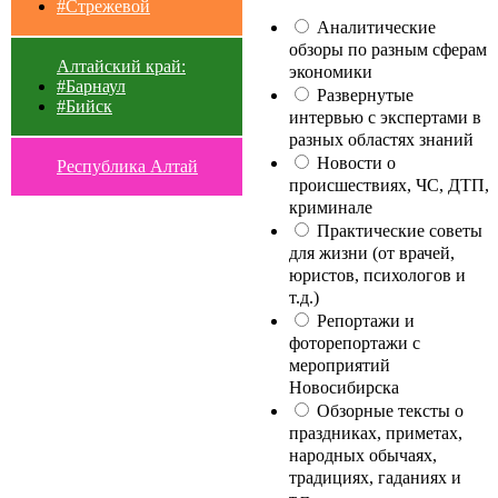
#Стрежевой
Аналитические
обзоры по разным сферам
Алтайский край:
экономики
#Барнаул
Развернутые
#Бийск
интервью с экспертами в
разных областях знаний
Новости о
Республика Алтай
происшествиях, ЧС, ДТП,
криминале
Практические советы
для жизни (от врачей,
юристов, психологов и
т.д.)
Репортажи и
фоторепортажи с
мероприятий
Новосибирска
Обзорные тексты о
праздниках, приметах,
народных обычаях,
традициях, гаданиях и