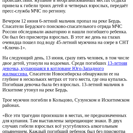
происшествий. Купание в неорганизованных местах отдыха
привела к гибели троих детей и четверых взрослых, передаёт
пресс-служба МЧС по региону.
Вечером 12 июня 6-летний мальчик пропал на реке Бердь.
Спасатели Бердского поисково-спасательного отряда МЧС
России обследовали акваторию и нашли погибшего ребенка.
Он был без присмотра взрослых. В этот же день на глазах
очевидца пошел под воду 45-летний мужчина на озере в СНТ
«Ключи-1».
На следующий день, 13 июня, сразу пять человек, в том числе
двое детей, утонули на водоемах. Среди погибших
13-летняя
девочка, купающаяся в котловане Юго-Западного
жилмассива.
Спасатели Новосибирска обнаружили ее на
глубине в нескольких метрах от того места, где она купалась.
Погибшая девочка была без взрослых. 13-летний мальчик в
Искитиме утонул на реке Бердь.
Трое мужчин погибли в Кольцово, Сузунском и Искитимском
районах.
«Все эти трагедии произошли в местах, не предназначенных
для купания. Там выставлены запрещающие знаки. В двух
случаях гибели взрослых всё усугублялось алкогольным
опьянением. Каждый погибший ребенок был без присмотра