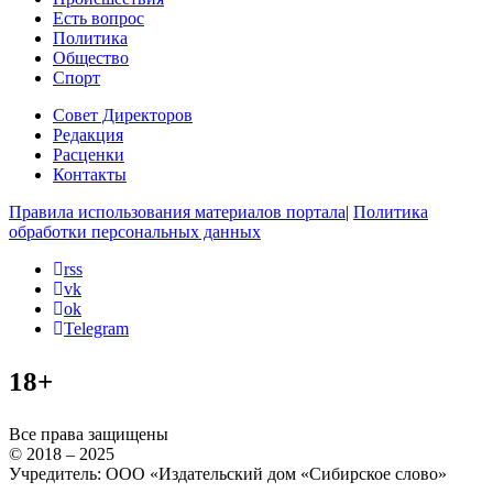
Есть вопрос
Политика
Общество
Спорт
Совет Директоров
Редакция
Расценки
Контакты
Правила использования материалов портала
|
Политика
обработки персональных данных
rss
vk
ok
Telegram
18+
Все права защищены
© 2018 – 2025
Учредитель: ООО «Издательский дом «Сибирское слово»