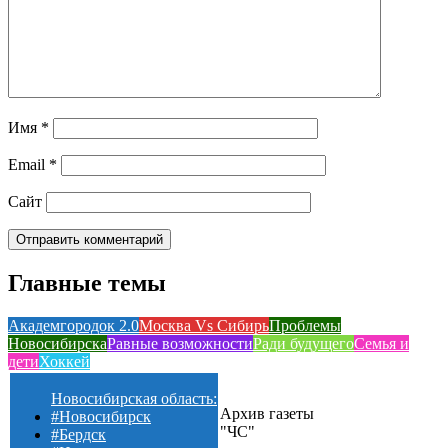
Имя
*
Email
*
Сайт
Главные темы
Академгородок 2.0
Москва Vs Сибирь
Проблемы
Новосибирска
Равные возможности
Ради будущего
Семья и
дети
Хоккей
Новосибирская область:
Архив газеты
#Новосибирск
"ЧС"
#Бердск