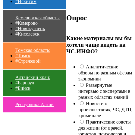
#Искитим
Опрос
Кемеровская область:
#Кемерово
#Новокузнецк
#Киселевск
Какие материалы вы бы
хотели чаще видеть на
Томская область:
ЧС-ИНФО?
#Томск
#Стрежевой
Аналитические
обзоры по разным сферам
Алтайский край:
экономики
#Барнаул
Развернутые
#Бийск
интервью с экспертами в
разных областях знаний
Новости о
Республика Алтай
происшествиях, ЧС, ДТП,
криминале
Практические советы
для жизни (от врачей,
юристов, психологов и