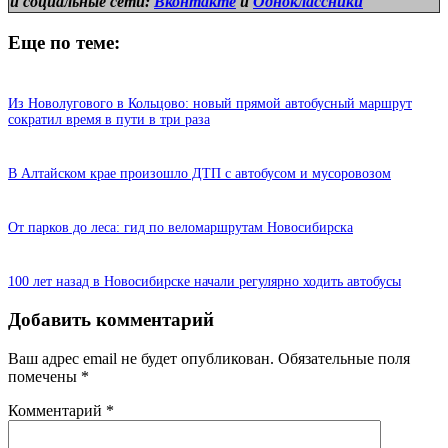
и
социальные сети:
Вконтакте
и
Одноклассники
Еще по теме:
Из Новолугового в Кольцово: новый прямой автобусный маршрут
сократил время в пути в три раза
В Алтайском крае произошло ДТП с автобусом и мусоровозом
От парков до леса: гид по веломаршрутам Новосибирска
100 лет назад в Новосибирске начали регулярно ходить автобусы
Добавить комментарий
Ваш адрес email не будет опубликован.
Обязательные поля
помечены
*
Комментарий
*