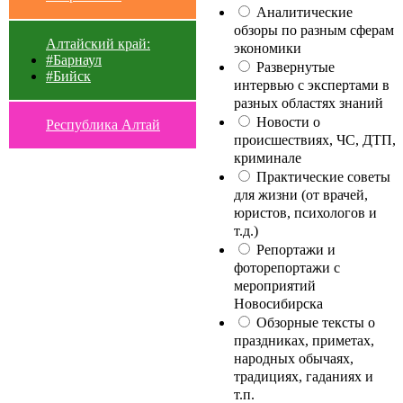
Аналитические
обзоры по разным сферам
Алтайский край:
экономики
#Барнаул
Развернутые
#Бийск
интервью с экспертами в
разных областях знаний
Новости о
Республика Алтай
происшествиях, ЧС, ДТП,
криминале
Практические советы
для жизни (от врачей,
юристов, психологов и
т.д.)
Репортажи и
фоторепортажи с
мероприятий
Новосибирска
Обзорные тексты о
праздниках, приметах,
народных обычаях,
традициях, гаданиях и
т.п.