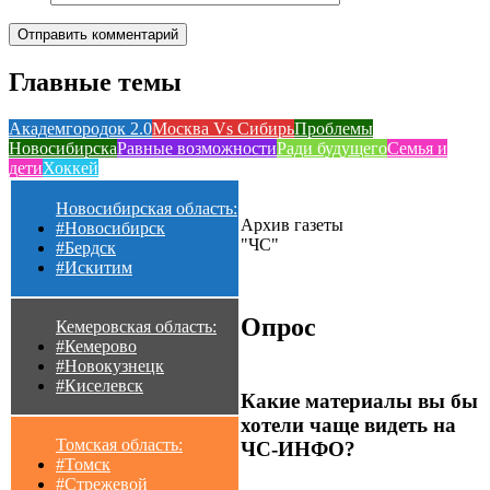
Главные темы
Академгородок 2.0
Москва Vs Сибирь
Проблемы
Новосибирска
Равные возможности
Ради будущего
Семья и
дети
Хоккей
Новосибирская область:
Архив газеты
#Новосибирск
"ЧС"
#Бердск
#Искитим
Опрос
Кемеровская область:
#Кемерово
#Новокузнецк
#Киселевск
Какие материалы вы бы
хотели чаще видеть на
Томская область:
ЧС-ИНФО?
#Томск
#Стрежевой