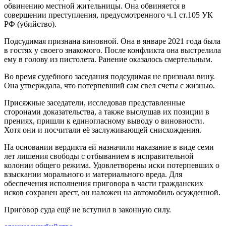
обвинению местной жительницы. Она обвиняется в
совершении преступления, предусмотренного ч.1 ст.105 УК
РФ (убийство).
Подсудимая признана виновной. Она в январе 2021 года была
в гостях у своего знакомого. После конфликта она выстрелила
ему в голову из пистолета. Ранение оказалось смертельным.
Во время судебного заседания подсудимая не признала вину.
Она утверждала, что потерпевший сам свел счеты с жизнью.
Присяжные заседатели, исследовав представленные
сторонами доказательства, а также выслушав их позиции в
прениях, пришли к единогласному выводу о виновности.
Хотя они и посчитали её заслуживающей снисхождения.
На основании вердикта ей назначили наказание в виде семи
лет лишения свободы с отбыванием в исправительной
колонии общего режима. Удовлетворены иски потерпевших о
взыскании морального и материального вреда. Для
обеспечения исполнения приговора в части гражданских
исков сохранен арест, он наложен на автомобиль осужденной.
Приговор суда ещё не вступил в законную силу.