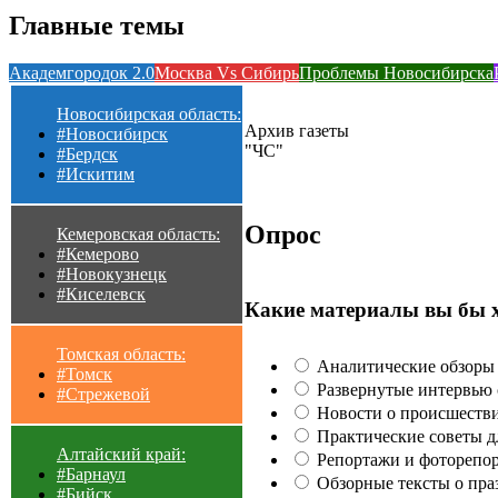
Главные темы
Академгородок 2.0
Москва Vs Сибирь
Проблемы Новосибирска
Новосибирская область:
Архив газеты
#Новосибирск
"ЧС"
#Бердск
#Искитим
Опрос
Кемеровская область:
#Кемерово
#Новокузнецк
#Киселевск
Какие материалы вы бы 
Томская область:
Аналитические обзоры 
#Томск
Развернутые интервью с
#Стрежевой
Новости о происшестви
Практические советы для
Алтайский край:
Репортажи и фоторепор
#Барнаул
Обзорные тексты о праз
#Бийск