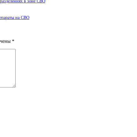
разделениях в зоне СВО
епараты на СВО
ечены
*