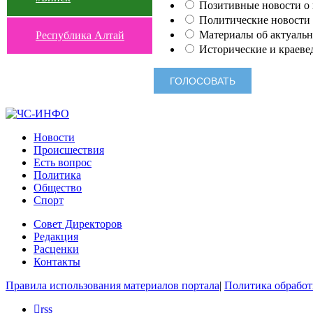
Позитивные новости о п
Политические новости 
Материалы об актуальн
Республика Алтай
Исторические и краеве
Новости
Происшествия
Есть вопрос
Политика
Общество
Спорт
Совет Директоров
Редакция
Расценки
Контакты
Правила использования материалов портала
|
Политика обработ
rss