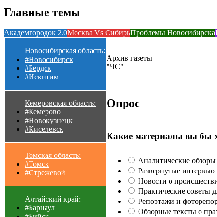
Главные темы
Академгородок 2.0
Москва Vs Сибирь
Проблемы Новосибирска
Новосибирская область:
Архив газеты
#Новосибирск
"ЧС"
#Бердск
#Искитим
Опрос
Кемеровская область:
#Кемерово
#Новокузнецк
#Киселевск
Какие материалы вы бы 
Томская область:
Аналитические обзоры 
#Томск
Развернутые интервью с
#Стрежевой
Новости о происшестви
Практические советы для
Алтайский край:
Репортажи и фоторепор
#Барнаул
Обзорные тексты о праз
#Бийск