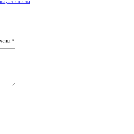
получат выплаты
ечены
*