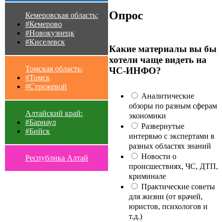
Опрос
Кемеровская область:
#Кемерово
#Новокузнецк
#Киселевск
Какие материалы вы бы
хотели чаще видеть на
Томская область:
ЧС-ИНФО?
#Томск
#Стрежевой
Аналитические
обзоры по разным сферам
Алтайский край:
экономики
#Барнаул
Развернутые
#Бийск
интервью с экспертами в
разных областях знаний
Новости о
Республика Алтай
происшествиях, ЧС, ДТП,
криминале
Практические советы
для жизни (от врачей,
юристов, психологов и
т.д.)