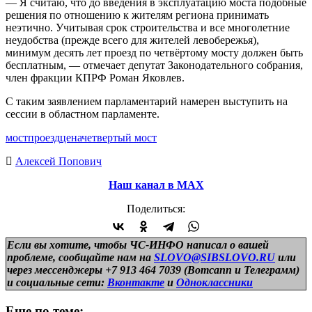
— Я считаю, что до введения в эксплуатацию моста подобные
решения по отношению к жителям региона принимать
неэтично. Учитывая срок строительства и все многолетние
неудобства (прежде всего для жителей левобережья),
минимум десять лет проезд по четвёртому мосту должен быть
бесплатным, — отмечает депутат Законодательного собрания,
член фракции КПРФ Роман Яковлев.
С таким заявлением парламентарий намерен выступить на
сессии в областном парламенте.
мост
проезд
цена
четвертый мост
Алексей Попович
Наш канал в МАХ
Поделиться:
Если вы хотите, чтобы ЧС-ИНФО написал о вашей
проблеме, сообщайте нам на
SLOVO@SIBSLOVO.RU
или
через мессенджеры +7 913 464 7039 (Вотсапп и Телеграмм)
и
социальные сети:
Вконтакте
и
Одноклассники
Еще по теме: