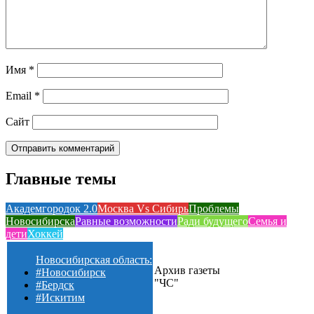
Имя
*
Email
*
Сайт
Главные темы
Академгородок 2.0
Москва Vs Сибирь
Проблемы
Новосибирска
Равные возможности
Ради будущего
Семья и
дети
Хоккей
Новосибирская область:
Архив газеты
#Новосибирск
"ЧС"
#Бердск
#Искитим