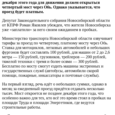
декабря этого года для движения должен открыться
четвертый мост через Обь. Однако указывается, что
проезд будет платным.
Депутат Законодательного собрания Новосибирской области
от КПРФ Роман Яковлев убежден, что жители Новосибирска
уже «заплатили» за него своим ожиданием в пробках.
Министерство транспорта Новосибирской области озвучивает
тарифы за проезд по четвертому, платному мосту через Обь.
Ставка для мотоциклов, легковых автомобилей и небольших
фургонов будет составлять 100 рублей, для машин от 2 до 2,6
метра — 150 рублей, грузовиков, трейлеров — 200 рублей,
тяжелой техники с тремя и более осями — 300 рублей.
Бесплатно по мосту смогут ездить машины экстренных и
государственных служб (автобусы, автомобили скорой
помощи, пожарные, инкассаторы и почтовые службы).
На первый взгляд, речь идёт о небольших суммах, однако в
месяц за ежедневный проезд придётся отдавать несколько
тысяч. Мост откроется не позднее декабря этого года, что
особенно важно для тех, кто всё это время стоял в пробках на
площади Труда и площади Энергетиков, где ведутся
строительные работы.