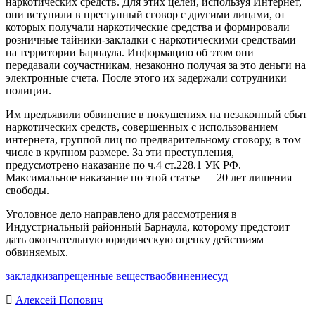
наркотических средств. Для этих целей, используя Интернет,
они вступили в преступный сговор с другими лицами, от
которых получали наркотические средства и формировали
розничные тайники-закладки с наркотическими средствами
на территории Барнаула. Информацию об этом они
передавали соучастникам, незаконно получая за это деньги на
электронные счета. После этого их задержали сотрудники
полиции.
Им предъявили обвинение в покушениях на незаконный сбыт
наркотических средств, совершенных с использованием
интернета, группой лиц по предварительному сговору, в том
числе в крупном размере. За эти преступления,
предусмотрено наказание по ч.4 ст.228.1 УК РФ.
Максимальное наказание по этой статье — 20 лет лишения
свободы.
Уголовное дело направлено для рассмотрения в
Индустриальный районный Барнаула, которому предстоит
дать окончательную юридическую оценку действиям
обвиняемых.
закладки
запрещенные вещества
обвинение
суд
Алексей Попович