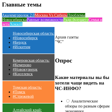
Главные темы
Академгородок 2.0
Москва Vs Сибирь
Проблемы
Новосибирска
Равные возможности
Ради будущего
Семья и
дети
Хоккей
Новосибирская область:
Архив газеты
#Новосибирск
"ЧС"
#Бердск
#Искитим
Опрос
Кемеровская область:
#Кемерово
#Новокузнецк
#Киселевск
Какие материалы вы бы
хотели чаще видеть на
Томская область:
ЧС-ИНФО?
#Томск
#Стрежевой
Аналитические
обзоры по разным сферам
Алтайский край:
экономики