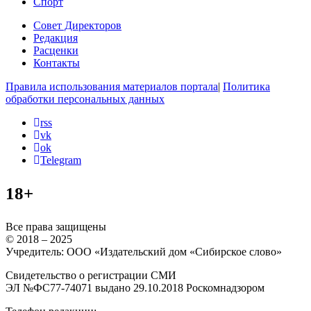
Спорт
Совет Директоров
Редакция
Расценки
Контакты
Правила использования материалов портала
|
Политика
обработки персональных данных
rss
vk
ok
Telegram
18+
Все права защищены
© 2018 – 2025
Учредитель: ООО «Издательский дом «Сибирское слово»
Свидетельство о регистрации СМИ
ЭЛ №ФС77-74071 выдано 29.10.2018 Роскомнадзором