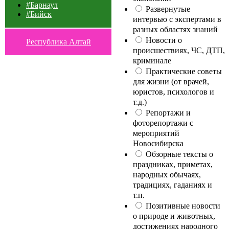
#Барнаул
Развернутые
#Бийск
интервью с экспертами в
разных областях знаний
Новости о
Республика Алтай
происшествиях, ЧС, ДТП,
криминале
Практические советы
для жизни (от врачей,
юристов, психологов и
т.д.)
Репортажи и
фоторепортажи с
мероприятий
Новосибирска
Обзорные тексты о
праздниках, приметах,
народных обычаях,
традициях, гаданиях и
т.п.
Позитивные новости
о природе и животных,
достижениях народного