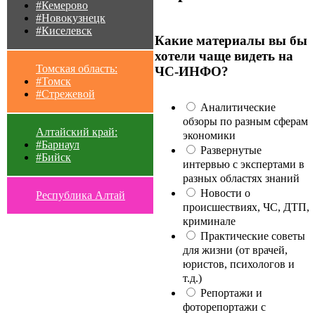
#Кемерово
#Новокузнецк
#Киселевск
Какие материалы вы бы
хотели чаще видеть на
Томская область:
ЧС-ИНФО?
#Томск
#Стрежевой
Аналитические
обзоры по разным сферам
Алтайский край:
экономики
#Барнаул
Развернутые
#Бийск
интервью с экспертами в
разных областях знаний
Новости о
Республика Алтай
происшествиях, ЧС, ДТП,
криминале
Практические советы
для жизни (от врачей,
юристов, психологов и
т.д.)
Репортажи и
фоторепортажи с