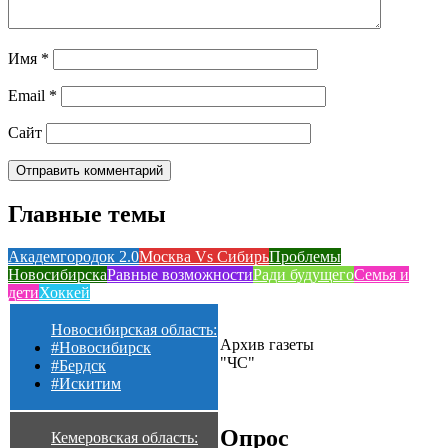
Имя
*
Email
*
Сайт
Главные темы
Академгородок 2.0
Москва Vs Сибирь
Проблемы
Новосибирска
Равные возможности
Ради будущего
Семья и
дети
Хоккей
Новосибирская область:
Архив газеты
#Новосибирск
"ЧС"
#Бердск
#Искитим
Опрос
Кемеровская область: