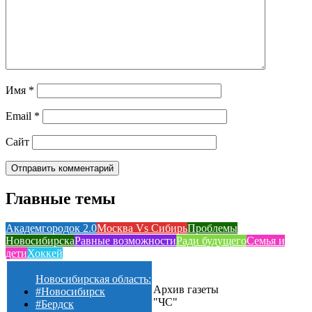
Имя
*
Email
*
Сайт
Главные темы
Академгородок 2.0
Москва Vs Сибирь
Проблемы
Новосибирска
Равные возможности
Ради будущего
Семья и
дети
Хоккей
Новосибирская область:
Архив газеты
#Новосибирск
"ЧС"
#Бердск