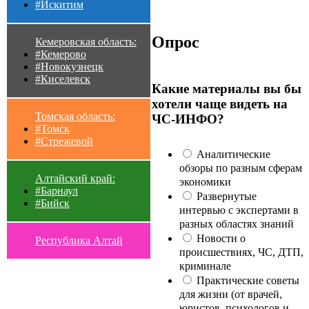
#Искитим
Опрос
Кемеровская область:
#Кемерово
#Новокузнецк
#Киселевск
Какие материалы вы бы
хотели чаще видеть на
Томская область:
ЧС-ИНФО?
#Томск
#Стрежевой
Аналитические
обзоры по разным сферам
Алтайский край:
экономики
#Барнаул
Развернутые
#Бийск
интервью с экспертами в
разных областях знаний
Новости о
Республика Алтай
происшествиях, ЧС, ДТП,
криминале
Практические советы
для жизни (от врачей,
юристов, психологов и