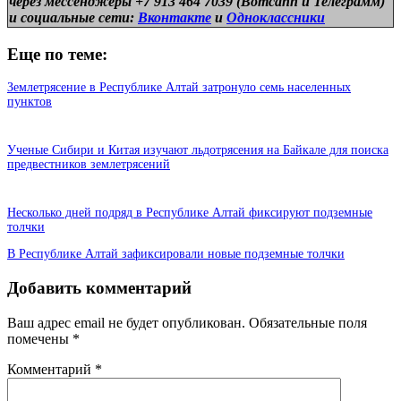
через мессенджеры +7 913 464 7039 (Вотсапп и Телеграмм)
и
социальные сети:
Вконтакте
и
Одноклассники
Еще по теме:
Землетрясение в Республике Алтай затронуло семь населенных
пунктов
Ученые Сибири и Китая изучают льдотрясения на Байкале для поиска
предвестников землетрясений
Несколько дней подряд в Республике Алтай фиксируют подземные
толчки
В Республике Алтай зафиксировали новые подземные толчки
Добавить комментарий
Ваш адрес email не будет опубликован.
Обязательные поля
помечены
*
Комментарий
*