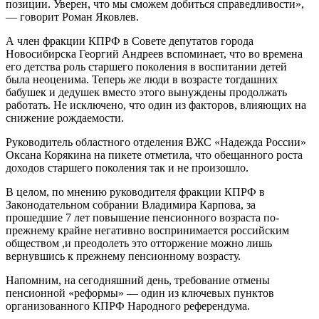
позиции. Уверен, что мы сможем добиться справедливости»,
— говорит Роман Яковлев.
А член фракции КПРФ в Совете депутатов города
Новосибирска Георгий Андреев вспоминает, что во времена
его детства роль старшего поколения в воспитании детей
была неоценима. Теперь же люди в возрасте тогдашних
бабушек и дедушек вместо этого вынуждены продолжать
работать. Не исключено, что один из факторов, влияющих на
снижение рождаемости.
Руководитель областного отделения ВЖС «Надежда России»
Оксана Корякина на пикете отметила, что обещанного роста
доходов старшего поколения так и не произошло.
В целом, по мнению руководителя фракции КПРФ в
Законодательном собрании Владимира Карпова, за
прошедшие 7 лет повышение пенсионного возраста по-
прежнему крайне негативно воспринимается российским
обществом ,и преодолеть это отторжение можно лишь
вернувшись к прежнему пенсионному возрасту.
Напомним, на сегодняшний день, требование отмены
пенсионной «реформы» — один из ключевых пунктов
организованного КПРФ Народного референдума.