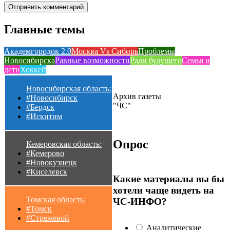
Главные темы
Академгородок 2.0
Москва Vs Сибирь
Проблемы
Новосибирска
Равные возможности
Ради будущего
Семья и
дети
Хоккей
Новосибирская область:
Архив газеты
#Новосибирск
"ЧС"
#Бердск
#Искитим
Опрос
Кемеровская область:
#Кемерово
#Новокузнецк
#Киселевск
Какие материалы вы бы
хотели чаще видеть на
Томская область:
ЧС-ИНФО?
#Томск
#Стрежевой
Аналитические