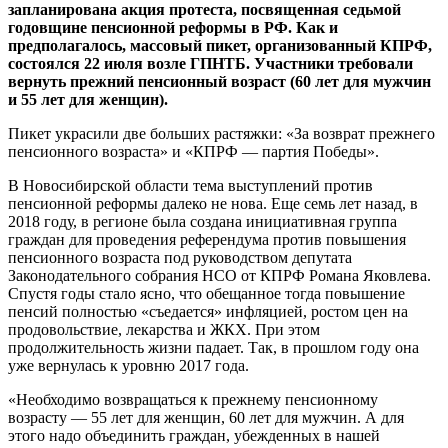
запланирована акция протеста, посвященная седьмой
годовщине пенсионной реформы в РФ. Как и
предполагалось, массовый пикет, организованный КПРФ,
состоялся 22 июля возле ГПНТБ. Участники требовали
вернуть прежний пенсионный возраст (60 лет для мужчин
и 55 лет для женщин).
Пикет украсили две больших растяжки: «За возврат прежнего
пенсионного возраста» и «КПРФ — партия Победы».
В Новосибирской области тема выступлений против
пенсионной реформы далеко не нова. Еще семь лет назад, в
2018 году, в регионе была создана инициативная группа
граждан для проведения референдума против повышения
пенсионного возраста под руководством депутата
Законодательного собрания НСО от КПРФ Романа Яковлева.
Спустя годы стало ясно, что обещанное тогда повышение
пенсий полностью «съедается» инфляцией, ростом цен на
продовольствие, лекарства и ЖКХ. При этом
продолжительность жизни падает. Так, в прошлом году она
уже вернулась к уровню 2017 года.
«Необходимо возвращаться к прежнему пенсионному
возрасту — 55 лет для женщин, 60 лет для мужчин. А для
этого надо объединить граждан, убежденных в нашей