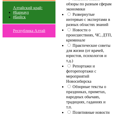
обзоры по разным сферам
Алтайский край:
экономики
#Барнаул
Развернутые
#Бийск
интервью с экспертами в
разных областях знаний
Новости о
Республика Алтай
происшествиях, ЧС, ДТП,
криминале
Практические советы
для жизни (от врачей,
юристов, психологов и
т.д.)
Репортажи и
фоторепортажи с
мероприятий
Новосибирска
Обзорные тексты о
праздниках, приметах,
народных обычаях,
традициях, гаданиях и
т.п.
Позитивные новости