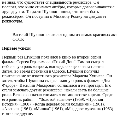
не знал, что существует специальность режиссёра. Он
полагал, что кино снимают актёры, которые договариваются с
друг другом. Тогда-то Шукшин понял, что хочет быть
режиссёром. Он поступил к Михаилу Ромму на факультет
режиссуры.
Василий Шукшин считался одним из самых красивых акт
СССР.
Первые успехи
Первый раз Шукшин появился в кино во второй серии
фильма Сергея Герасимова «Тихий Дон”. Там он сыграл
небольшую роль матроса, выглядывающего из-за плетня.
Затем, во время практики в Одессе, Шукшин получил
приглашение от известного режиссёра Марлена Хуциева. Он
хотел, чтобы Шукшина сыграл главную роль в фильме «Два
Федора». Василий Макарович согласился и не прогадал. Его
стали замечать другие режиссёры, начали звать на большие
роли. Вскоре он начал сниматься во множестве картин. Среди
его ранних работ — “Золотой эшелон» (1959), «Простая
история» (1960), «Когда деревья были большими» (1961),
«Аленка» (1961), «Мишка” (1961), «Мы, двое мужчин» (1963)
и многие другие.