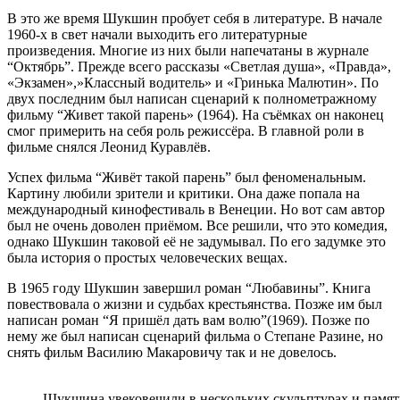
В это же время Шукшин пробует себя в литературе. В начале
1960-х в свет начали выходить его литературные
произведения. Многие из них были напечатаны в журнале
“Октябрь”. Прежде всего рассказы «Светлая душа», «Правда»,
«Экзамен»,»Классный водитель» и «Гринька Малютин». По
двух последним был написан сценарий к полнометражному
фильму “Живет такой парень» (1964). На съёмках он наконец
смог примерить на себя роль режиссёра. В главной роли в
фильме снялся Леонид Куравлёв.
Успех фильма “Живёт такой парень” был феноменальным.
Картину любили зрители и критики. Она даже попала на
международный кинофестиваль в Венеции. Но вот сам автор
был не очень доволен приёмом. Все решили, что это комедия,
однако Шукшин таковой её не задумывал. По его задумке это
была история о простых человеческих вещах.
В 1965 году Шукшин завершил роман “Любавины”. Книга
повествовала о жизни и судьбах крестьянства. Позже им был
написан роман “Я пришёл дать вам волю”(1969). Позже по
нему же был написан сценарий фильма о Степане Разине, но
снять фильм Василию Макаровичу так и не довелось.
Шукшина увековечили в нескольких скульптурах и памя