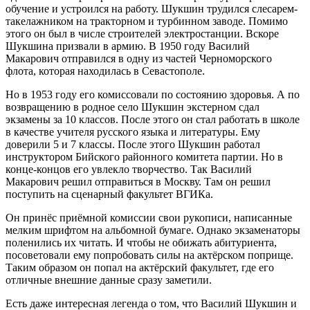
обучение и устроился на работу. Шукшин трудился слесарем-
такелажником на тракторном и турбинном заводе. Помимо
этого он был в числе строителей электростанции. Вскоре
Шукшина призвали в армию. В 1950 году Василий
Макарович отправился в одну из частей Черноморского
флота, которая находилась в Севастополе.
Но в 1953 году его комиссовали по состоянию здоровья. А по
возвращению в родное село Шукшин экстерном сдал
экзамены за 10 классов. После этого он стал работать в школе
в качестве учителя русского языка и литературы. Ему
доверили 5 и 7 классы. После этого Шукшин работал
инструктором Бийского районного комитета партии. Но в
конце-концов его увлекло творчество. Так Василий
Макарович решил отправиться в Москву. Там он решил
поступить на сценарный факультет ВГИКа.
Он принёс приёмной комиссии свои рукописи, написанные
мелким шрифтом на альбомной бумаге. Однако экзаменаторы
поленились их читать. И чтобы не обижать абитуриента,
посоветовали ему попробовать силы на актёрском поприще.
Таким образом он попал на актёрский факультет, где его
отличные внешние данные сразу заметили.
Есть даже интересная легенда о том, что Василий Шукшин и