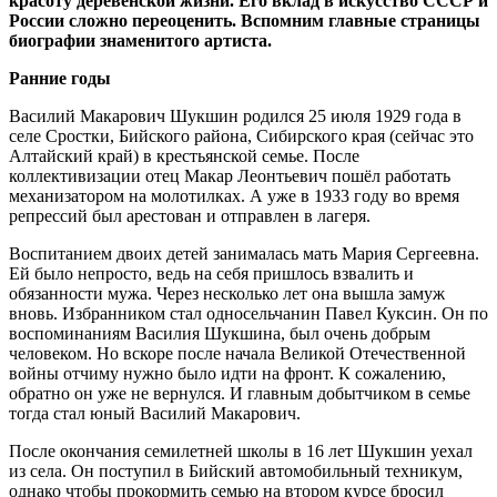
красоту деревенской жизни. Его вклад в искусство СССР и
России сложно переоценить. Вспомним главные страницы
биографии знаменитого артиста.
Ранние годы
Василий Макарович Шукшин родился 25 июля 1929 года в
селе Сростки, Бийского района, Сибирского края (сейчас это
Алтайский край) в крестьянской семье. После
коллективизации отец Макар Леонтьевич пошёл работать
механизатором на молотилках. А уже в 1933 году во время
репрессий был арестован и отправлен в лагеря.
Воспитанием двоих детей занималась мать Мария Сергеевна.
Ей было непросто, ведь на себя пришлось взвалить и
обязанности мужа. Через несколько лет она вышла замуж
вновь. Избранником стал односельчанин Павел Куксин. Он по
воспоминаниям Василия Шукшина, был очень добрым
человеком. Но вскоре после начала Великой Отечественной
войны отчиму нужно было идти на фронт. К сожалению,
обратно он уже не вернулся. И главным добытчиком в семье
тогда стал юный Василий Макарович.
После окончания семилетней школы в 16 лет Шукшин уехал
из села. Он поступил в Бийский автомобильный техникум,
однако чтобы прокормить семью на втором курсе бросил