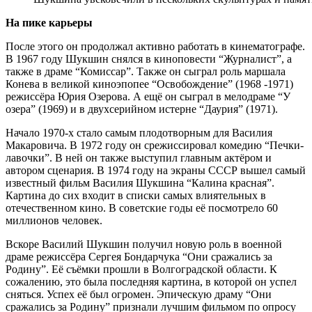
На пике карьеры
После этого он продолжал активно работать в кинематографе.
В 1967 году Шукшин снялся в киноповести “Журналист”, а
также в драме “Комиссар”. Также он сыграл роль маршала
Конева в великой киноэпопее “Освобождение” (1968 -1971)
режиссёра Юрия Озерова. А ещё он сыграл в мелодраме “У
озера” (1969) и в двухсерийном истерне “Даурия” (1971).
Начало 1970-х стало самым плодотворным для Василия
Макаровича. В 1972 году он срежиссировал комедию “Печки-
лавочки”. В ней он также выступил главным актёром и
автором сценария. В 1974 году на экраны СССР вышел самый
известный фильм Василия Шукшина “Калина красная”.
Картина до сих входит в списки самых влиятельных в
отечественном кино. В советские годы её посмотрело 60
миллионов человек.
Вскоре Василий Шукшин получил новую роль в военной
драме режиссёра Сергея Бондарчука “Они сражались за
Родину”. Её съёмки прошли в Волгоградской области. К
сожалению, это была последняя картина, в которой он успел
сняться. Успех её был огромен. Эпическую драму “Они
сражались за Родину” признали лучшим фильмом по опросу