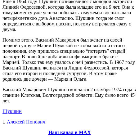
Ещё в 1964 году Шукшин познакомился с молодой актрисой
Лидией Федосеевой, которая была младше его на 9 лет. Она к
тому моменту уже успела побывать замужем и воспитывала
четырёхлетнюю дочь Анастасию. Шукшин тогда не смог
определиться с выбором пассии, поэтому встречался сразу с
двумя.
Помимо этого, Василий Макарович был женат на своей
первой супруге Марии Шумской и чтобы выйти из этого
положения, ему пришлось специально “потерять” старый
паспорт. В новый не добавили информацию о браке с
Марией. Только так ему удалось с ней развестись. В 1967 году
Василий Шукшин женился на Лидии Федосеевой, которая
стала его второй и последней супругой. В этом браке
родились две дочери — Мария и Ольга.
Василий Макарович Шукшин скончался 2 октября 1974 года в
станице Клетская, Волгоградской области. Ему было всего 45
лет.
Шукшин
Алексей Попович
Наш канал в МАХ