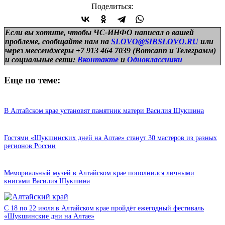
Поделиться:
Если вы хотите, чтобы ЧС-ИНФО написал о вашей
проблеме, сообщайте нам на
SLOVO@SIBSLOVO.RU
или
через мессенджеры +7 913 464 7039 (Вотсапп и Телеграмм)
и
социальные сети:
Вконтакте
и
Одноклассники
Еще по теме:
В Алтайском крае установят памятник матери Василия Шукшина
Гостями «Шукшинских дней на Алтае» станут 30 мастеров из разных
регионов России
Мемориальный музей в Алтайском крае пополнился личными
книгами Василия Шукшина
С 18 по 22 июля в Алтайском крае пройдёт ежегодный фестиваль
«Шукшинские дни на Алтае»