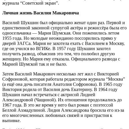
журнала “Советский экран”.
Личная жизнь Василия Макаровича
Василий Шукшин был официально женат один раз. Первой и
единственной законной супругой актёра и режиссёра была его
односельчанка — Мария Шумская. Они поженились летом
1955 года. Но молодые неожиданно поссорились прямо у
дверей ЗАГСа. Мария не захотела ехать с Василием в Москву,
где он учился во ВГИКе. В 1957 году Шукшин захотел
получить развод, объяснив это тем, что полюбил другую
женщину. Но Мария ему отказала. Официального развода с
Марией Шумской так и не было.
Затем Василий Макарович несколько лет жил с Викторией
Софроновой, которая работала редактором журнала “Москва”
(а ещё она дочь писателя Анатолия Софронова). В 1965 году
Виктория родила от Василия дочь Екатерину. В 1964 году
Шукшин начал встречаться с актрисой Лидией
Александровой (Чащиной). Их отношения продолжались до
1967 года. В это же время у него был роман с поэтессой
Беллой Ахмадулиной. Лидия Александрова бросила его из-за
его многочисленных любовных связей и пристрастия к
выпивке.