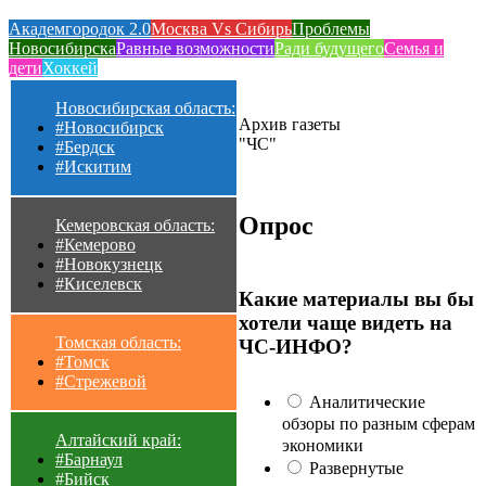
Академгородок 2.0
Москва Vs Сибирь
Проблемы
Новосибирска
Равные возможности
Ради будущего
Семья и
дети
Хоккей
Новосибирская область:
Архив газеты
#Новосибирск
"ЧС"
#Бердск
#Искитим
Опрос
Кемеровская область:
#Кемерово
#Новокузнецк
#Киселевск
Какие материалы вы бы
хотели чаще видеть на
Томская область:
ЧС-ИНФО?
#Томск
#Стрежевой
Аналитические
обзоры по разным сферам
Алтайский край:
экономики
#Барнаул
Развернутые
#Бийск