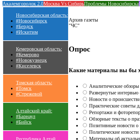
Академгородок 2.0
Москва Vs Сибирь
Проблемы Новосибирска
Новосибирская область:
Архив газеты
#Новосибирск
"ЧС"
#Бердск
#Искитим
Опрос
Кемеровская область:
#Кемерово
#Новокузнецк
#Киселевск
Какие материалы вы бы 
Томская область:
Аналитические обзоры 
#Томск
Развернутые интервью с
#Стрежевой
Новости о происшестви
Практические советы для
Алтайский край:
Репортажи и фоторепор
#Барнаул
Обзорные тексты о праз
#Бийск
Позитивные новости о п
Политические новости 
Материалы об актуальн
Республика Алтай