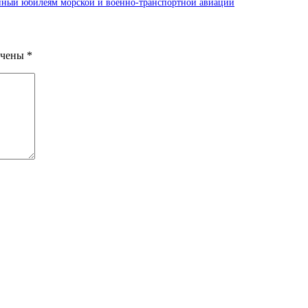
ный юбилеям морской и военно-транспортной авиации
ечены
*