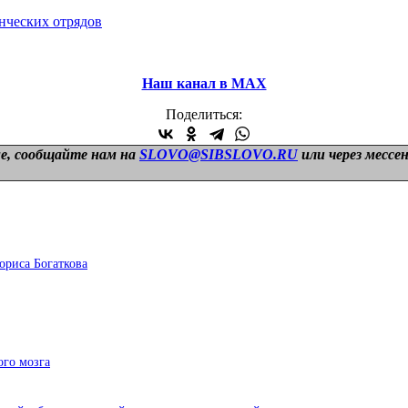
енческих отрядов
Наш канал в МАХ
Поделиться:
е, сообщайте нам на
SLOVO@SIBSLOVO.RU
или через мессе
ориса Богаткова
ого мозга