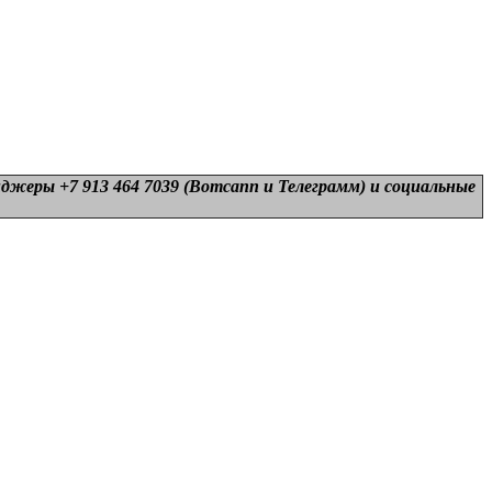
нджеры +7 913 464 7039 (Вотсапп и Телеграмм) и
социальные