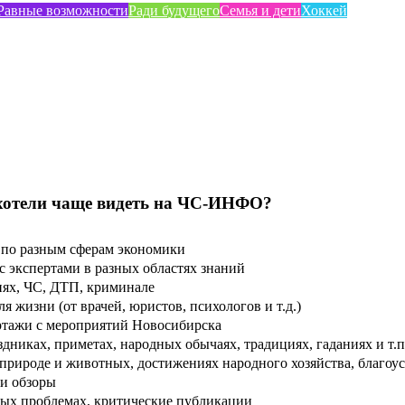
Равные возможности
Ради будущего
Семья и дети
Хоккей
хотели чаще видеть на ЧС-ИНФО?
по разным сферам экономики
 экспертами в разных областях знаний
ях, ЧС, ДТП, криминале
 жизни (от врачей, юристов, психологов и т.д.)
тажи с мероприятий Новосибирска
дниках, приметах, народных обычаях, традициях, гаданиях и т.п
рироде и животных, достижениях народного хозяйства, благоуст
и обзоры
ых проблемах, критические публикации