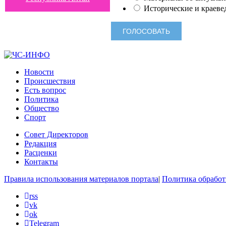
Исторические и краеве
Новости
Происшествия
Есть вопрос
Политика
Общество
Спорт
Совет Директоров
Редакция
Расценки
Контакты
Правила использования материалов портала
|
Политика обработ
rss
vk
ok
Telegram