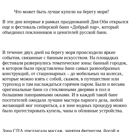
Что может быть лучше купели на берегу моря?
В эти дни впервые в рамках празднований Дня Оби открылся
еще и фестиваль сибирской бани «Добрый пар», который
объединил поклонников и ценителей русской бани.
В течение двух дней на берегу моря происходили яркие
события, связанные с банным искусством. На площадках
фестиваля развернулись тематические зоны: банный городок,
в котором были представлены бани самых разнообразных
конструкций, от стационарных – до мобильных на колесах,
которые можно взять с собой, скажем, в путешествие или
турпоход и там наслаждаться горячим паром. Были и весьма
оригинальные бани со стеклянными дверями в пол и
большими панорамными окнами. И в каждой такой бане
посетителей ожидали лучшие мастера парного дела, любой
желающий мог попариться, а в зоне водных процедур можно
было протестировать купель, чаны и обливные устройства.
Зона СПА предлагала массаж, занятия фитнесом, йогой и