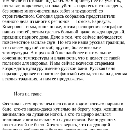
том числе и готовые под ключ. Вам привезут ее на участок,
поставят, подключат, и пожалуйста – парьтесь в тот же день,
без всяких многочисленных забот и трудностей со
строительством. Сегодня здесь собрались представители
банного дела из многих регионов – Томска, Барнаула,
Кемерово – и мы, конечно же, хотим расширения географии
наших гостей, хотим сделать большой, даже международный,
праздник парного дела. Дело в том, что сейчас наблюдается
повсеместное засилье саун. Но это не наша русская традиция,
это совсем другой способ, другие, более высокие
температуры. А в русской бане наиболее оптимальное
сочетание температуры и влажности, что и делает ее такой
полезной для здоровья. И мы сейчас всячески стараемся
возрождать культуру именно русской бани. Русская баня
гораздо здоровее и полезнее финской сауны, это наша древняя
вековая традиция, и нам ее продолжать».
Йога на траве.
Фестиваль тем временем шел своим ходом: кого-то парили в
бане, кто-то наслаждался купелью на берегу моря, женщины
занимались на лужайке йогой, а кто-то щедро делился
знаниями с внимательными слушателями. Равнодушных
посетителей не было. Хочется верить, что следующий
фестиваль соберет еще больше участников, станет по-