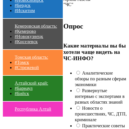
#Новосибирск
"ЧС"
#Бердск
#Искитим
Опрос
Кемеровская область:
#Кемерово
#Новокузнецк
#Киселевск
Какие материалы вы бы
хотели чаще видеть на
Томская область:
ЧС-ИНФО?
#Томск
#Стрежевой
Аналитические
обзоры по разным сферам
Алтайский край:
экономики
#Барнаул
Развернутые
#Бийск
интервью с экспертами в
разных областях знаний
Новости о
Республика Алтай
происшествиях, ЧС, ДТП,
криминале
Практические советы