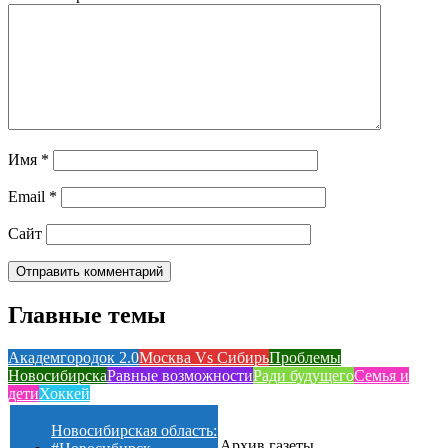
Имя
*
Email
*
Сайт
Главные темы
Академгородок 2.0
Москва Vs Сибирь
Проблемы
Новосибирска
Равные возможности
Ради будущего
Семья и
дети
Хоккей
Новосибирская область:
Архив газеты