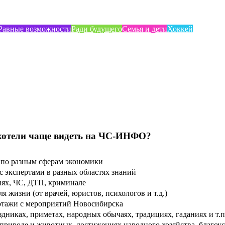
Равные возможности
Ради будущего
Семья и дети
Хоккей
хотели чаще видеть на ЧС-ИНФО?
по разным сферам экономики
 экспертами в разных областях знаний
ях, ЧС, ДТП, криминале
 жизни (от врачей, юристов, психологов и т.д.)
тажи с мероприятий Новосибирска
дниках, приметах, народных обычаях, традициях, гаданиях и т.п
рироде и животных, достижениях народного хозяйства, благоуст