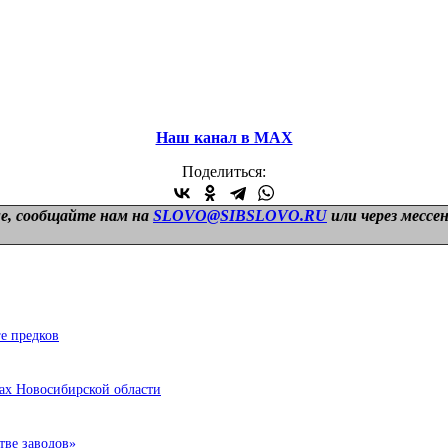
Наш канал в МАХ
Поделиться:
е, сообщайте нам на
SLOVO@SIBSLOVO.RU
или через мессе
е предков
ках Новосибирской области
тве заводов»