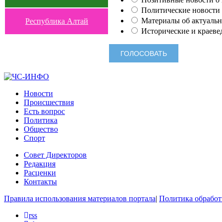
Политические новости 
Материалы об актуальн
Республика Алтай
Исторические и краеве
Новости
Происшествия
Есть вопрос
Политика
Общество
Спорт
Совет Директоров
Редакция
Расценки
Контакты
Правила использования материалов портала
|
Политика обработ
rss