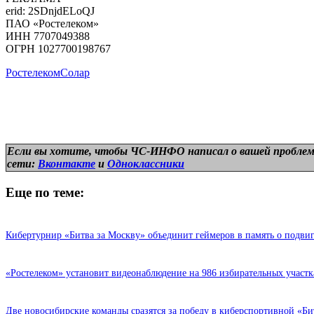
erid: 2SDnjdELoQJ
ПАО «Ростелеком»
ИНН 7707049388
ОГРН 1027700198767
Ростелеком
Солар
Если вы хотите, чтобы ЧС-ИНФО написал о вашей проблем
сети:
Вконтакте
и
Одноклассники
Еще по теме:
Кибертурнир «Битва за Москву» объединит геймеров в память о подвиг
«Ростелеком» установит видеонаблюдение на 986 избирательных участ
Две новосибирские команды сразятся за победу в киберспортивной «Би