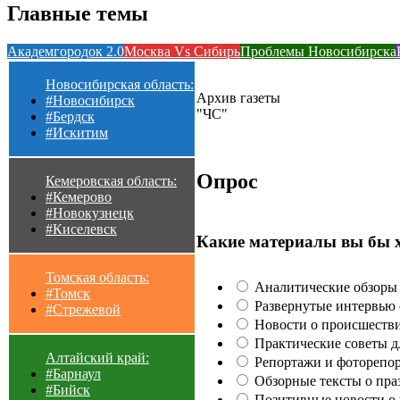
Главные темы
Академгородок 2.0
Москва Vs Сибирь
Проблемы Новосибирска
Новосибирская область:
Архив газеты
#Новосибирск
"ЧС"
#Бердск
#Искитим
Опрос
Кемеровская область:
#Кемерово
#Новокузнецк
#Киселевск
Какие материалы вы бы 
Томская область:
Аналитические обзоры 
#Томск
Развернутые интервью с
#Стрежевой
Новости о происшестви
Практические советы для
Алтайский край:
Репортажи и фоторепор
#Барнаул
Обзорные тексты о праз
#Бийск
Позитивные новости о п