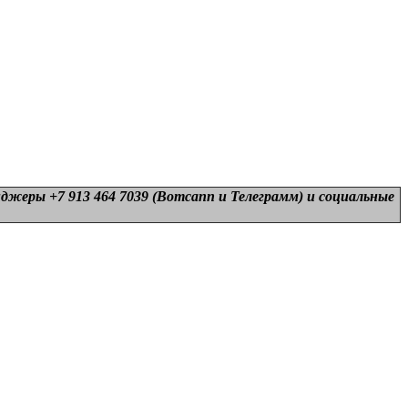
нджеры +7 913 464 7039 (Вотсапп и Телеграмм) и
социальные