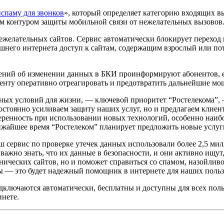
спаму для звонков
», который определяет категорию входящих вы
ым контуром защиты мобильной связи от нежелательных вызовов
ежелательных сайтов. Сервис автоматически блокирует переход
шнего интернета доступ к сайтам, содержащим взрослый или пот
ений об изменении данных в БКИ проинформируют абонентов, е
ненту оперативно отреагировать и предотвратить дальнейшие мо
ных условий для жизни, — ключевой приоритет “Ростелекома”, 
стоянно усиливаем защиту наших услуг, но и предлагаем клиент
еренность при использовании новых технологий, особенно наиб
жайшее время “Ростелеком” планирует предложить новые услуги
 сервис по проверке утечек данных использовали более 2,5 ми
ажно знать, что их данные в безопасности, и они активно ищут,
ннических сайтов, но и поможет справиться со спамом, назойл
ы — это будет надежный помощник в интернете для наших польз
ключаются автоматически, бесплатны и доступны для всех поль
инете.