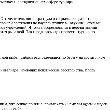
комствам и праздничной атмосфере турнира.
 заместитель министра труда и социального развития
рошли состязания по пауэрлифтингу в Тогучине. Затем мы
ики учреждений. Я тоже посоревновался в перетягивании
тся рыбалкой. Так и родилась идея провести турнир по
стной рыбы, рыбаки распределились по берегу на достаточном
х инвалидов, имеющих психические расстройства, Игорь
чем, уже сейчас понятно, привлекать к нему мы будем и людей
ловили рыбу.