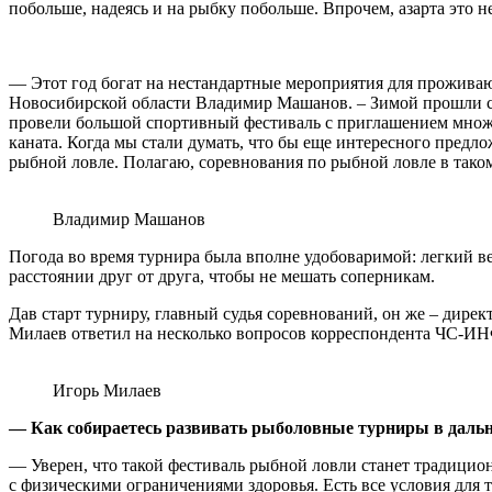
побольше, надеясь и на рыбку побольше. Впрочем, азарта это
— Этот год богат на нестандартные мероприятия для прожива
Новосибирской области Владимир Машанов. – Зимой прошли со
провели большой спортивный фестиваль с приглашением множе
каната. Когда мы стали думать, что бы еще интересного предл
рыбной ловле. Полагаю, соревнования по рыбной ловле в тако
Владимир Машанов
Погода во время турнира была вполне удобоваримой: легкий ве
расстоянии друг от друга, чтобы не мешать соперникам.
Дав старт турниру, главный судья соревнований, он же – дир
Милаев ответил на несколько вопросов корреспондента ЧС-И
Игорь Милаев
— Как собираетесь развивать рыболовные турниры в даль
— Уверен, что такой фестиваль рыбной ловли станет традицион
с физическими ограничениями здоровья. Есть все условия для 