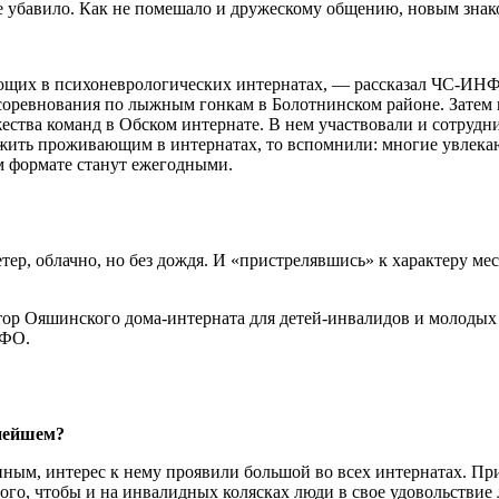
 не убавило. Как не помешало и дружескому общению, новым зна
ющих в психоневрологических интернатах, — рассказал ЧС-ИНФО
ревнования по лыжным гонкам в Болотнинском районе. Затем п
ства команд в Обском интернате. В нем участвовали и сотрудн
ожить проживающим в интернатах, то вспомнили: многие увлекаю
м формате станут ежегодными.
тер, облачно, но без дождя. И «пристрелявшись» к характеру ме
ектор Ояшинского дома-интерната для детей-инвалидов и молоды
НФО.
нейшем?
ным, интерес к нему проявили большой во всех интернатах. При
того, чтобы и на инвалидных колясках люди в свое удовольствие 