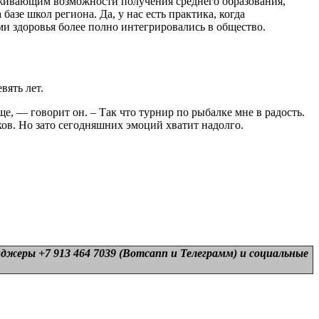
живающим возможности получения среднего образования,
азе школ региона. Да, у нас есть практика, когда
и здоровья более полно интегрировались в общество.
вять лет.
ще, — говорит он. – Так что турнир по рыбалке мне в радость.
ков. Но зато сегодняшних эмоций хватит надолго.
нджеры +7 913 464 7039 (Вотсапп и Телеграмм) и
социальные