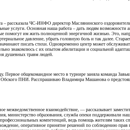
а – рассказала ЧС-ИНФО директор Маслянинского оздоровитель
ные услуги. Основная наша работа – дать людям возможности ак
ые помогут им жить полноценной энергичной жизнью. Это, напри
артериальное давление, убрать головную боль и так далее. Стар
начинают писать стихи. Одновременно центр может обслуживать 
тельно знакомлюсь с их опытом абилитации и социальной адапт
ния душевных травм людей.
у. Первое общекомандное место в турнире заняла команда Завья
а Обского ПНИ. Расспрашиваю Владимира Машанова о предстоя
ное межведомственное взаимодействие, — рассказывает заместит
ия, министерство образования, служба опеки поддерживали наш
х профессиональных компетенций, ведь помощь жителям таких 
овождение, оперативное принятие решений по соблюдению прав 