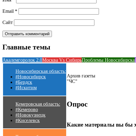
Email
*
Сайт
Главные темы
Академгородок 2.0
Москва Vs Сибирь
Проблемы Новосибирска
Новосибирская область:
Архив газеты
#Новосибирск
"ЧС"
#Бердск
#Искитим
Опрос
Кемеровская область:
#Кемерово
#Новокузнецк
#Киселевск
Какие материалы вы бы 