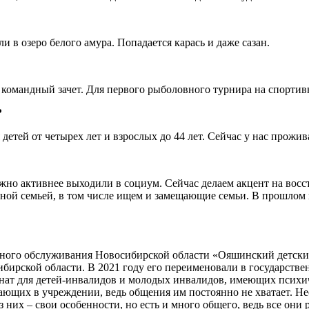
и в озеро белого амура. Попадается карась и даже сазан.
командный зачет. Для первого рыболовного турнира на спортив
?
тей от четырех лет и взрослых до 44 лет. Сейчас у нас проживае
жно активнее выходили в социум. Сейчас делаем акцент на восст
ной семьей, в том числе ищем и замещающие семьи. В прошлом г
ного обслуживания Новосибирской области «Ояшинский детский 
бирской области. В 2021 году его переименовали в государств
т для детей-инвалидов и молодых инвалидов, имеющих психиче
ающих в учреждении, ведь общения им постоянно не хватает. Н
их – свои особенности, но есть и много общего, ведь все они 