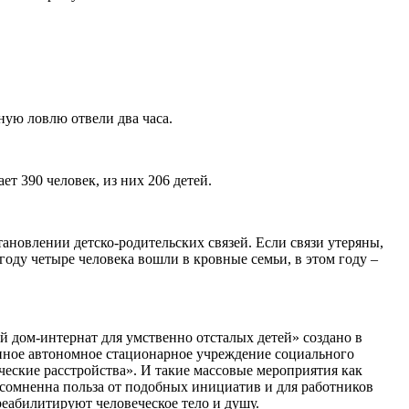
ную ловлю отвели два часа.
т 390 человек, из них 206 детей.
ановлении детско-родительских связей. Если связи утеряны,
оду четыре человека вошли в кровные семьи, в этом году –
дом-интернат для умственно отсталых детей» создано в
енное автономное стационарное учреждение социального
ские расстройства». И такие массовые мероприятия как
есомненна польза от подобных инициатив и для работников
реабилитируют человеческое тело и душу.