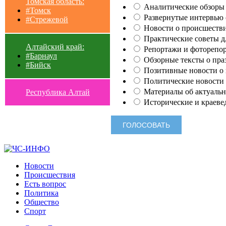
Томская область:
Аналитические обзоры 
#Томск
Развернутые интервью с
#Стрежевой
Новости о происшестви
Практические советы для
Алтайский край:
Репортажи и фоторепор
#Барнаул
Обзорные тексты о праз
#Бийск
Позитивные новости о п
Политические новости 
Материалы об актуальн
Республика Алтай
Исторические и краеве
Новости
Происшествия
Есть вопрос
Политика
Общество
Спорт