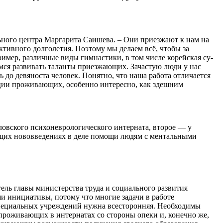
ного центра Маргарита Саишева. – Они приезжают к нам на
тивного долголетия. Поэтому мы делаем всё, чтобы за
мер, различные виды гимнастики, в том числе корейская су-
аемся развивать таланты приезжающих. Зачастую люди у нас
до девяноста человек. Понятно, что наша работа отличается
ации проживающих, особенно интересно, как здешним
ловского психоневрологического интерната, второе — у
щих нововведениях в деле помощи людям с ментальными
ель главы министерства труда и социального развития
и инициативы, потому что многие задачи в работе
специальных учреждений нужна всесторонняя. Необходимы
проживающих в интернатах со стороны опеки и, конечно же,