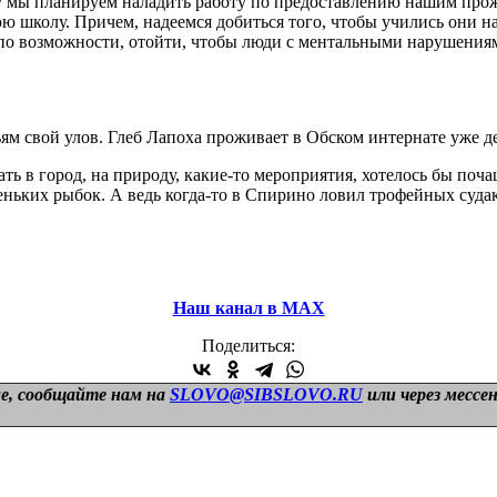
у мы планируем наладить работу по предоставлению нашим про
 школу. Причем, надеемся добиться того, чтобы учились они на б
, по возможности, отойти, чтобы люди с ментальными нарушениям
ям свой улов. Глеб Лапоха проживает в Обском интернате уже де
ть в город, на природу, какие-то мероприятия, хотелось бы поча
леньких рыбок. А ведь когда-то в Спирино ловил трофейных суда
Наш канал в МАХ
Поделиться:
е, сообщайте нам на
SLOVO@SIBSLOVO.RU
или через мессе