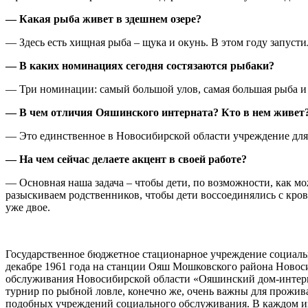
— Какая рыба живет в здешнем озере?
— Здесь есть хищная рыба – щука и окунь. В этом году запустил
— В каких номинациях сегодня состязаются рыбаки?
— Три номинации: самый большой улов, самая большая рыба и 
— В чем отличия Ояшинского интерната? Кто в нем живет
— Это единственное в Новосибирской области учреждение для де
— На чем сейчас делаете акцент в своей работе?
— Основная наша задача – чтобы дети, по возможности, как мо
разыскиваем родственников, чтобы дети воссоединялись с кров
уже двое.
Государственное бюджетное стационарное учреждение социаль
декабре 1961 года на станции Ояш Мошковского района Новоси
обслуживания Новосибирской области «Ояшинский дом-интерна
турнир по рыбной ловле, конечно же, очень важны для прожив
подобных учреждений социального обслуживания. В каждом из н