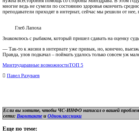
нужна всестороння помощь со стороны Минздрава. В этом год
многие ведь не сумели по состоянию здоровья окончить среднюю
преподаватели приходят в интернат, сейчас мы решили от нее
Глеб Лапоха
Знакомлюсь с рыбаком, который пришел сдавать на оценку судь
— Так-то к жизни в интернате уже привык, но, конечно, выезжа
Правда, улов подкачал – поймать удалось только совсем уж ма
Минтруда
равные возможности
ТОП 5
Павел Разуваев
Если вы хотите, чтобы ЧС-ИНФО написал о вашей проблем
сети:
Вконтакте
и
Одноклассники
Еще по теме: