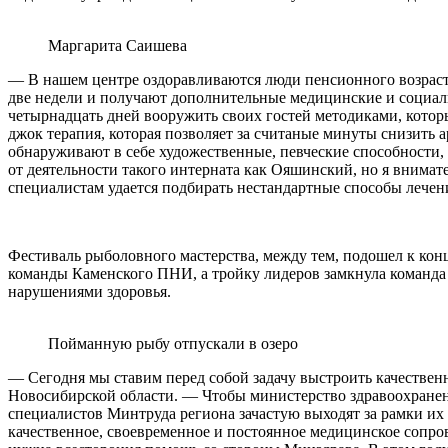
Маргарита Саишева
— В нашем центре оздоравливаются люди пенсионного возраст
две недели и получают дополнительные медицинские и социаль
четырнадцать дней вооружить своих гостей методиками, котор
джок терапия, которая позволяет за считаные минуты снизить 
обнаруживают в себе художественные, певческие способности, 
от деятельности такого интерната как Ояшинский, но я внима
специалистам удается подбирать нестандартные способы лече
Фестиваль рыболовного мастерства, между тем, подошел к конц
команды Каменского ПНИ, а тройку лидеров замкнула команд
нарушениями здоровья.
Пойманную рыбу отпускали в озеро
— Сегодня мы ставим перед собой задачу выстроить качествен
Новосибирской области. — Чтобы министерство здравоохранен
специалистов Минтруда региона зачастую выходят за рамки и
качественное, своевременное и постоянное медицинское сопр