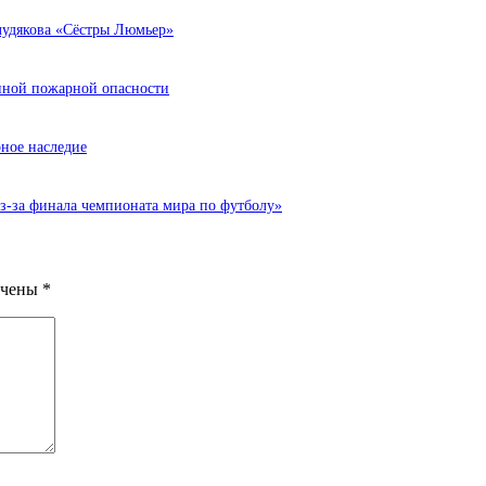
лудякова «Сёстры Люмьер»
енной пожарной опасности
ное наследие
з-за финала чемпионата мира по футболу»
ечены
*