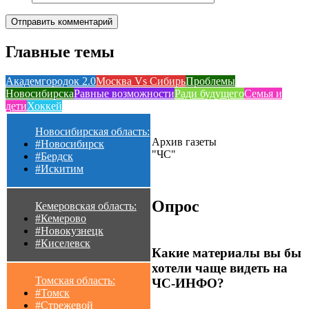
Главные темы
Академгородок 2.0
Москва Vs Сибирь
Проблемы
Новосибирска
Равные возможности
Ради будущего
Семья и
дети
Хоккей
Новосибирская область:
Архив газеты
#Новосибирск
"ЧС"
#Бердск
#Искитим
Опрос
Кемеровская область:
#Кемерово
#Новокузнецк
#Киселевск
Какие материалы вы бы
хотели чаще видеть на
Томская область:
ЧС-ИНФО?
#Томск
#Стрежевой