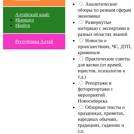
Аналитические
обзоры по разным сферам
Алтайский край:
экономики
#Барнаул
Развернутые
#Бийск
интервью с экспертами в
разных областях знаний
Новости о
Республика Алтай
происшествиях, ЧС, ДТП,
криминале
Практические советы
для жизни (от врачей,
юристов, психологов и
т.д.)
Репортажи и
фоторепортажи с
мероприятий
Новосибирска
Обзорные тексты о
праздниках, приметах,
народных обычаях,
традициях, гаданиях и
т.п.