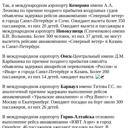
Так, в международном аэропорту
Кемерово
имени А.А.
Леонова по причине позднего прибытия воздушных судов
объявлены задержки рейсов авиакомпании «Северный ветер»
в города Санкт-Петербург и Сочи. Ожидают вылета более 350
пассажиров, из них 20 детей. Ожидают вылета и пассажиры в
международном аэропорту
Новокузнецк
(Спиченково) имени
Б.В. Волынова. Более 300 человек, из них 37 детей, не могут
вылететь рейсами авиакомпании «Северный ветер» в Казань
и Санкт-Петербург.
В международном аэропорту
Омск
-Центральный имени Д.М.
Карбышева по причине позднего прибытия самолёта
объявлены задержки авиарейсов перевозчиков «Россия» и
«Икар» в города Санкт-Петербург и Казань. Более 200
пассажиров, из них 14 детей, ожидают вылета.
В международном аэропорту
Барнаул
имени Титова Г.С. по
аналогичной причине задержано выполнение рейсов
авиакомпаний «Уральские авиалинии» и «Ред Вингс» в
Москву и Екатеринбург. Ожидают посадки на борт около 300
пассажиров, из них 26 детей.
В международном аэропорту
Горно-Алтайска
отложено
выполнение рейса авиакомпании «ЮВТ Аэро» в город
Оренбург, 46 пассажиров ожидают посадки на борт. В