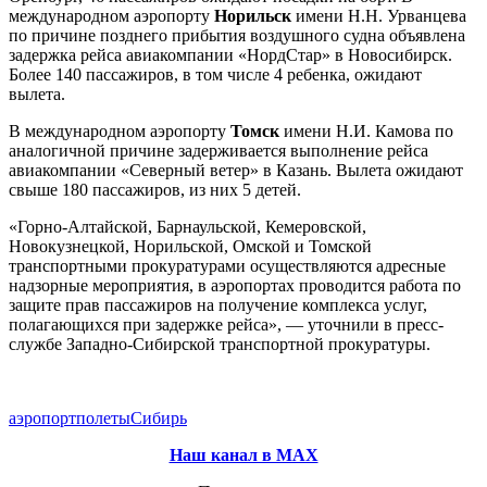
международном аэропорту
Норильск
имени Н.Н. Урванцева
по причине позднего прибытия воздушного судна объявлена
задержка рейса авиакомпании «НордСтар» в Новосибирск.
Более 140 пассажиров, в том числе 4 ребенка, ожидают
вылета.
В международном аэропорту
Томск
имени Н.И. Камова по
аналогичной причине задерживается выполнение рейса
авиакомпании «Северный ветер» в Казань. Вылета ожидают
свыше 180 пассажиров, из них 5 детей.
«Горно-Алтайской, Барнаульской, Кемеровской,
Новокузнецкой, Норильской, Омской и Томской
транспортными прокуратурами осуществляются адресные
надзорные мероприятия, в аэропортах проводится работа по
защите прав пассажиров на получение комплекса услуг,
полагающихся при задержке рейса», — уточнили в пресс-
службе Западно-Сибирской транспортной прокуратуры.
аэропорт
полеты
Сибирь
Наш канал в МАХ