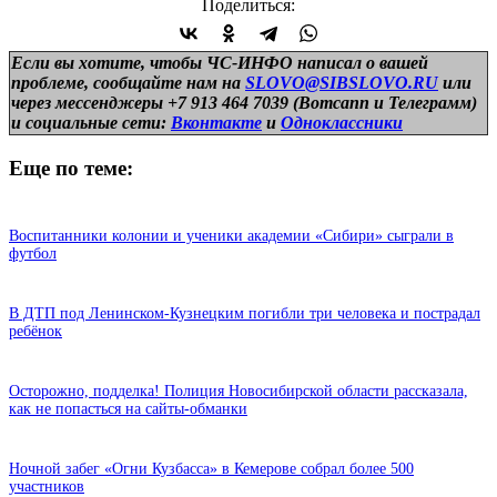
Поделиться:
Если вы хотите, чтобы ЧС-ИНФО написал о вашей
проблеме, сообщайте нам на
SLOVO@SIBSLOVO.RU
или
через мессенджеры +7 913 464 7039 (Вотсапп и Телеграмм)
и
социальные сети:
Вконтакте
и
Одноклассники
Еще по теме:
Воспитанники колонии и ученики академии «Сибири» сыграли в
футбол
В ДТП под Ленинском-Кузнецким погибли три человека и пострадал
ребёнок
Осторожно, подделка! Полиция Новосибирской области рассказала,
как не попасться на сайты-обманки
Ночной забег «Огни Кузбасса» в Кемерове собрал более 500
участников