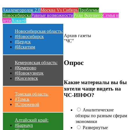
Академгородок 2.0
Москва Vs Сибирь
Проблемы
Новосибирска
Равные возможности
Ради будущего
Семья и
дети
Хоккей
Новосибирская область:
Архив газеты
#Новосибирск
"ЧС"
#Бердск
#Искитим
Опрос
Кемеровская область:
#Кемерово
#Новокузнецк
#Киселевск
Какие материалы вы бы
хотели чаще видеть на
Томская область:
ЧС-ИНФО?
#Томск
#Стрежевой
Аналитические
обзоры по разным сферам
Алтайский край:
экономики
#Барнаул
Развернутые