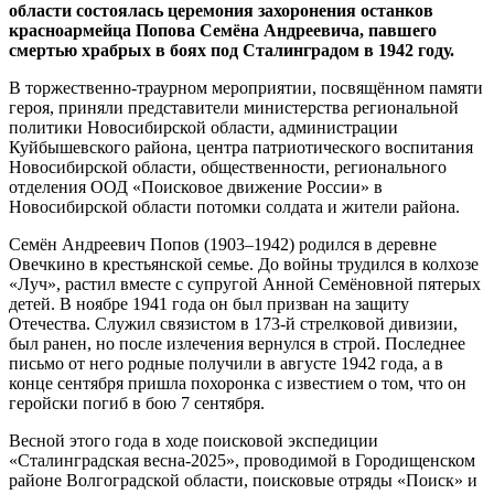
области состоялась церемония захоронения останков
красноармейца Попова Семёна Андреевича, павшего
смертью храбрых в боях под Сталинградом в 1942 году.
В торжественно-траурном мероприятии, посвящённом памяти
героя, приняли представители министерства региональной
политики Новосибирской области, администрации
Куйбышевского района, центра патриотического воспитания
Новосибирской области, общественности, регионального
отделения ООД «Поисковое движение России» в
Новосибирской области потомки солдата и жители района.
Семён Андреевич Попов (1903–1942) родился в деревне
Овечкино в крестьянской семье. До войны трудился в колхозе
«Луч», растил вместе с супругой Анной Семёновной пятерых
детей. В ноябре 1941 года он был призван на защиту
Отечества. Служил связистом в 173-й стрелковой дивизии,
был ранен, но после излечения вернулся в строй. Последнее
письмо от него родные получили в августе 1942 года, а в
конце сентября пришла похоронка с известием о том, что он
геройски погиб в бою 7 сентября.
Весной этого года в ходе поисковой экспедиции
«Сталинградская весна-2025», проводимой в Городищенском
районе Волгоградской области, поисковые отряды «Поиск» и