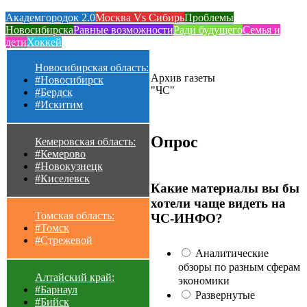
Академгородок 2.0
Москва Vs Сибирь
Проблемы
Новосибирска
Равные возможности
Ради будущего
Семья и
дети
Хоккей
Новосибирская область:
Архив газеты
#Новосибирск
"ЧС"
#Бердск
#Искитим
Опрос
Кемеровская область:
#Кемерово
#Новокузнецк
#Киселевск
Какие материалы вы бы
хотели чаще видеть на
Томская область:
ЧС-ИНФО?
#Томск
#Стрежевой
Аналитические
обзоры по разным сферам
Алтайский край:
экономики
#Барнаул
Развернутые
#Бийск