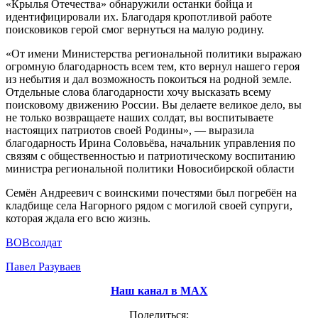
«Крылья Отечества» обнаружили останки бойца и
идентифицировали их. Благодаря кропотливой работе
поисковиков герой смог вернуться на малую родину.
«От имени Министерства региональной политики выражаю
огромную благодарность всем тем, кто вернул нашего героя
из небытия и дал возможность покоиться на родной земле.
Отдельные слова благодарности хочу высказать всему
поисковому движению России. Вы делаете великое дело, вы
не только возвращаете наших солдат, вы воспитываете
настоящих патриотов своей Родины», — выразила
благодарность Ирина Соловьёва, начальник управления по
связям с общественностью и патриотическому воспитанию
министра региональной политики Новосибирской области
Семён Андреевич с воинскими почестями был погребён на
кладбище села Нагорного рядом с могилой своей супруги,
которая ждала его всю жизнь.
ВОВ
солдат
Павел Разуваев
Наш канал в МАХ
Поделиться: