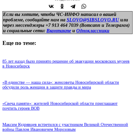
Если вы хотите, чтобы ЧС-ИНФО написал о вашей
проблеме, сообщайте нам на
SLOVO@SIBSLOVO.RU
или
через мессенджеры +7 913 464 7039 (Вотсапп и Телеграмм)
и
социальные сети:
Вконтакте
и
Одноклассники
Еще по теме:
85 лет назад было принято решение об эвакуации московских музеев
в Новосибирск
«В единстве — наша сила»: женсоветы Новосибирской области
обсудили роль женщин в защите правды и мира
«Свеча памяти»: жителей Новосибирской области приглашают
почтить героев ВОВ
Максим Кудрявцев встретился с участником Великой Отечественной
войны Павлом Ивановичем Морозовым