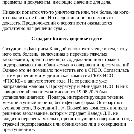
предметы и документы, имеющие значение для дела.
Никаких попыток что-то уничтожить или, тем более, на кого-
то надавить, не было. Но следствие и не пытается это
доказать. Предположений о вероятности оказывается
достаточно для решения суда…
Страдает бизнес, здоровье и дети
Ситуация с Дмитрием Каледой осложняется еще и тем, что у
него есть болезнь, включенная в перечень тяжелых
заболеваний, препятствующих содержанию под стражей
подозреваемых или обвиняемых в совершении преступлений.
Однако это не помешало поместить его в СИЗО. Согласилась
с этим решением и медицинская комиссия ГБУЗ НСО
«ГНОКБ» в августе этого года. На ее решение уже
направлены жалобы в Прокуратуру и Минздрав НСО. В них
говорится: «Решением комиссии от 19.08.2025 был
установлен диагноз: «Подагра, интермитирующее течение,
межприступный период, бестофусная форма. Остеоартроз
суставов стоп, Rg-стадия 1…». Врачебная комиссия приняла
решение: заболевание, которым страдает Каледа Д.В. не
входит в перечень тяжелых, препятствующих содержанию под
стражей подозреваемых или обвиняемых лиц в совершении
преступлений».