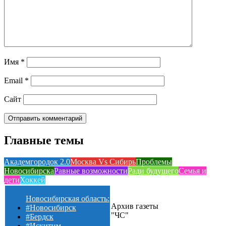
Имя
*
Email
*
Сайт
Главные темы
Академгородок 2.0
Москва Vs Сибирь
Проблемы
Новосибирска
Равные возможности
Ради будущего
Семья и
дети
Хоккей
Новосибирская область:
Архив газеты
#Новосибирск
"ЧС"
#Бердск
#Искитим