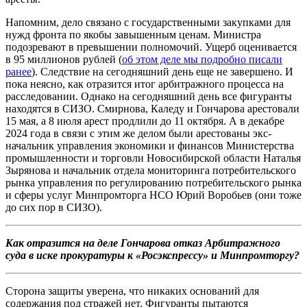
Напомним, дело связано с государственными закупками для
нужд фронта по якобы завышенным ценам. Министра
подозревают в превышении полномочий. Ущерб оценивается
в 95 миллионов рублей (
об этом деле мы подробно писали
ранее
). Следствие на сегодняшний день еще не завершено. И
пока неясно, как отразится итог арбитражного процесса на
расследовании. Однако на сегодняшний день все фигуранты
находятся в СИЗО. Смирнова, Каледу и Гончарова арестовали
15 мая, а 8 июля арест продлили до 11 октября. А в декабре
2024 года в связи с этим же делом были арестованы экс-
начальник управления экономики и финансов Министерства
промышленности и торговли Новосибирской области Наталья
Зырянова и начальник отдела мониторинга потребительского
рынка управления по регулированию потребительского рынка
и сферы услуг Минпромторга НСО Юрий Воробьев (они тоже
до сих пор в СИЗО).
Как отразится на деле Гончарова отказ Арбитражного
суда в иске прокуратуры к «Росэкспрессу» и Минпромторгу?
Сторона защиты уверена, что никаких оснований для
содержания под стражей нет. Фигуранты пытаются