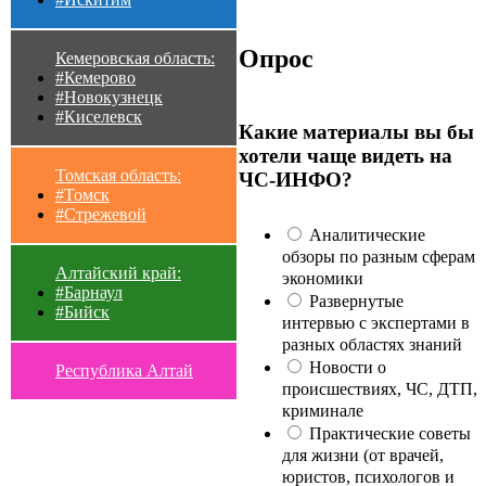
Опрос
Кемеровская область:
#Кемерово
#Новокузнецк
#Киселевск
Какие материалы вы бы
хотели чаще видеть на
Томская область:
ЧС-ИНФО?
#Томск
#Стрежевой
Аналитические
обзоры по разным сферам
Алтайский край:
экономики
#Барнаул
Развернутые
#Бийск
интервью с экспертами в
разных областях знаний
Новости о
Республика Алтай
происшествиях, ЧС, ДТП,
криминале
Практические советы
для жизни (от врачей,
юристов, психологов и