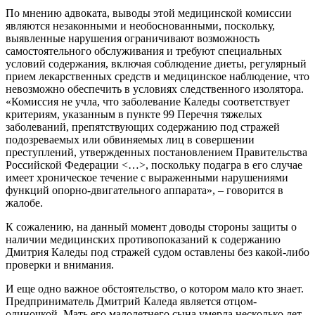
По мнению адвоката, выводы этой медицинской комиссии
являются незаконными и необоснованными, поскольку,
выявленные нарушения ограничивают возможность
самостоятельного обслуживания и требуют специальных
условий содержания, включая соблюдение диеты, регулярный
прием лекарственных средств и медицинское наблюдение, что
невозможно обеспечить в условиях следственного изолятора.
«Комиссия не учла, что заболевание Каледы соответствует
критериям, указанным в пункте 99 Перечня тяжелых
заболеваний, препятствующих содержанию под стражей
подозреваемых или обвиняемых лиц в совершении
преступлений, утвержденных постановлением Правительства
Российской Федерации <…>, поскольку подагра в его случае
имеет хроническое течение с выраженными нарушениями
функций опорно-двигательного аппарата», – говорится в
жалобе.
К сожалению, на данный момент доводы стороны защиты о
наличии медицинских противопоказаний к содержанию
Дмитрия Каледы под стражей судом оставлены без какой-либо
проверки и внимания.
И еще одно важное обстоятельство, о котором мало кто знает.
Предприниматель Дмитрий Каледа является отцом-
одиночкой. Мать его малолетнего сына умерла несколько лет