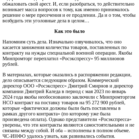
обжаловать свой арест. И, если разобраться, то действительно
возникает масса вопросов к тому, как именно принималось
решение о мере пресечения и ее продлении. Да и о том, чтобы
возбудить эти уголовные дела в целом…
Как это было
Напомним суть дела. Изначально озвучивалось, что оно
касается занижения количества товаров, поставленных по
контракту на нужды специальной военной операции. Якобы
Минпромторг переплатил «Росэкспрессу» 95 миллионов
рублей.
В материалах, которые оказались в распоряжении редакции,
дело описывается следующим образом. Коммерческий
директор ООО «Росэкспресс» Дмитрий Смирнов и директор
компании Дмитрий Каледа в период с мая 2023 по январь
2024 года якобы необоснованно заключили с Минпромторгом
НСО контракт на поставку товаров на 95 272 900 рублей,
которые «фактически должны были быть поставлены в
рамках другого контракта» (по которому уже была
произведена оплата). Однако представители «Росэкспресса»
уверены, что эти контракты являются самостоятельными и не
связаны между собой. И оба – исполнены в полном объеме.
ЧС-ИНФО удалось узнать, как развивались события.