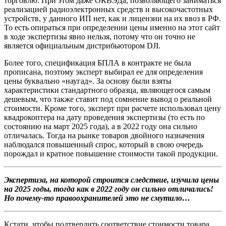
торговлю. При этом даже ОКВЭДа, позволяющего заниматься
реализацией радиоэлектронных средств и высокочастотных
устройств, у данного ИП нет, как и лицензии на их ввоз в РФ.
То есть опираться при определении цены именно на этот сайт
в ходе экспертизы явно нельзя, потому что он точно не
является официальным дистрибьютором DJI.
Более того, спецификация БПЛА в контракте не была
прописана, поэтому эксперт выбирал ее для определения
цены буквально «наугад». За основу были взяты
характеристики стандартного образца, являющегося самым
дешевым, что также ставит под сомнение вывод о реальной
стоимости. Кроме того, эксперт при расчете использовал цену
квадрокоптера на дату проведения экспертизы (то есть по
состоянию на март 2025 года), а в 2022 году она сильно
отличалась. Тогда на рынке товаров двойного назначения
наблюдался повышенный спрос, который в свою очередь
порождал и кратное повышение стоимости такой продукции.
Экспертиза, на которой строится следствие, изучила цены
на 2025 годы, тогда как в 2022 году он сильно отличались!
Но почему-то правоохранителей это не смутило…
Кстати, чтобы подтвердить соответствие стоимости товара