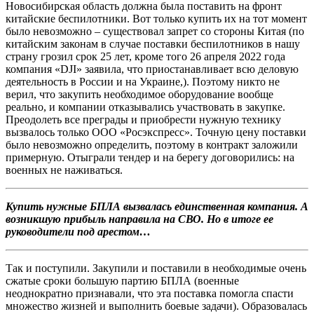
Новосибирская область должна была поставить на фронт
китайские беспилотники. Вот только купить их на тот момент
было невозможно – существовал запрет со стороны Китая (по
китайским законам в случае поставки беспилотников в нашу
страну грозил срок 25 лет, кроме того 26 апреля 2022 года
компания «DJI» заявила, что приостанавливает всю деловую
деятельность в России и на Украине,). Поэтому никто не
верил, что закупить необходимое оборудование вообще
реально, и компании отказывались участвовать в закупке.
Преодолеть все преграды и приобрести нужную технику
вызвалось только ООО «Росэкспресс». Точную цену поставки
было невозможно определить, поэтому в контракт заложили
примерную. Отыграли тендер и на берегу договорились: на
военных не наживаться.
Купить нужные БПЛА вызвалась единственная компания. А
возникшую прибыль направила на СВО. Но в итоге ее
руководители под арестом…
Так и поступили. Закупили и поставили в необходимые очень
сжатые сроки большую партию БПЛА (военные
неоднократно признавали, что эта поставка помогла спасти
множество жизней и выполнить боевые задачи). Образовалась