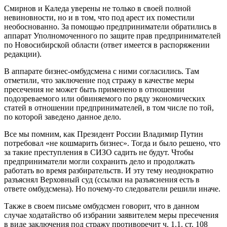
Смирнов и Каледа уверены не только в своей полной
невиновности, но и в том, что под арест их поместили
необоснованно. За помощью предприниматели обратились в
аппарат Уполномоченного по защите прав предпринимателей
по Новосибирской области (ответ имеется в распоряжении
редакции).
В аппарате бизнес-омбудсмена с ними согласились. Там
отметили, что заключение под стражу в качестве меры
пресечения не может быть применено в отношении
подозреваемого или обвиняемого по ряду экономических
статей в отношении предпринимателей, в том числе по той,
по которой заведено данное дело.
Все мы помним, как Президент России Владимир Путин
потребовал «не кошмарить бизнес». Тогда и было решено, что
за такие преступления в СИЗО садить не будут. Чтобы
предприниматели могли сохранить дело и продолжать
работать во время разбирательств. И эту тему неоднократно
разъяснял Верховный суд (ссылки на разъяснения есть в
ответе омбудсмена). Но почему-то следователи решили иначе.
Также в своем письме омбудсмен говорит, что в данном
случае ходатайство об избрании заявителем меры пресечения
в виде заключения под стражу противоречит ч. 1.1. ст. 108