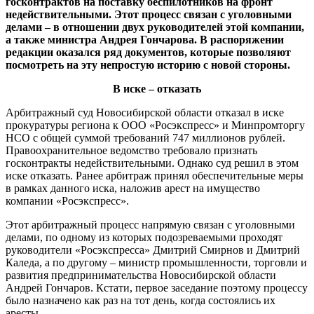
госконтрактов на поставку беспилотников на фронт
недействительными. Этот процесс связан с уголовными
делами – в отношении двух руководителей этой компании,
а также министра Андрея Гончарова. В распоряжении
редакции оказался ряд документов, которые позволяют
посмотреть на эту непростую историю с новой стороны.
В иске – отказать
Арбитражный суд Новосибирской области отказал в иске
прокуратуры региона к ООО «Росэкспресс» и Минпромторгу
НСО с общей суммой требований 747 миллионов рублей.
Правоохранительное ведомство требовало признать
госконтракты недействительными. Однако суд решил в этом
иске отказать. Ранее арбитраж принял обеспечительные меры
в рамках данного иска, наложив арест на имущество
компании «Росэкспресс».
Этот арбитражный процесс напрямую связан с уголовными
делами, по одному из которых подозреваемыми проходят
руководители «Росэкспресса» Дмитрий Смирнов и Дмитрий
Каледа, а по другому – министр промышленности, торговли и
развития предпринимательства Новосибирской области
Андрей Гончаров. Кстати, первое заседание поэтому процессу
было назначено как раз на тот день, когда состоялись их
аресты.