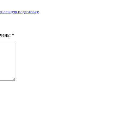
ональную подготовку
ечены
*