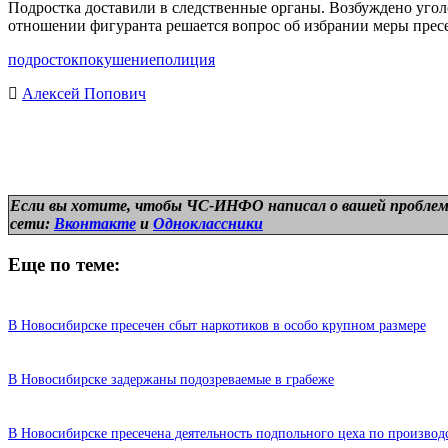
Подростка доставили в следственные органы. Возбуждено уголо
отношении фигуранта решается вопрос об избрании меры прес
подросток
покушение
полиция
Алексей Попович
Если вы хотите, чтобы ЧС-ИНФО написал о вашей проблем
сети:
Вконтакте
и
Одноклассники
Еще по теме:
В Новосибирске пресечен сбыт наркотиков в особо крупном размере
В Новосибирске задержаны подозреваемые в грабеже
В Новосибирске пресечена деятельность подпольного цеха по производ