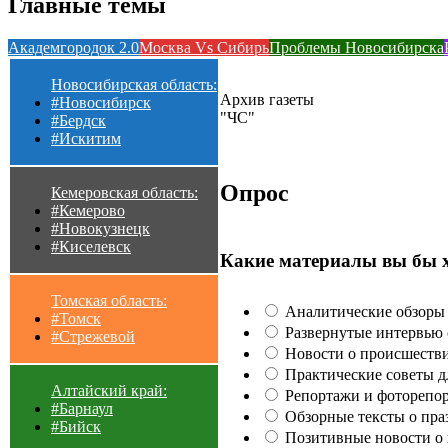
Главные темы
Академгородок 2.0
Москва Vs Сибирь
Проблемы Новосибирска
Новосибирская область:
Архив газеты
#Новосибирск
"ЧС"
#Бердск
#Искитим
Опрос
Кемеровская область:
#Кемерово
#Новокузнецк
#Киселевск
Какие материалы вы бы 
Томская область:
Аналитические обзоры 
#Томск
Развернутые интервью с
#Стрежевой
Новости о происшестви
Практические советы для
Алтайский край:
Репортажи и фоторепор
#Барнаул
Обзорные тексты о праз
#Бийск
Позитивные новости о п