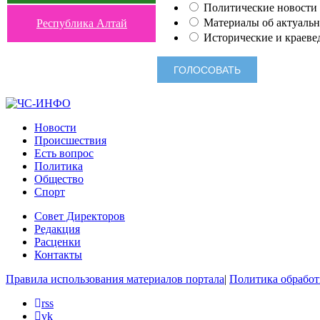
Политические новости 
Материалы об актуальн
Республика Алтай
Исторические и краеве
Новости
Происшествия
Есть вопрос
Политика
Общество
Спорт
Совет Директоров
Редакция
Расценки
Контакты
Правила использования материалов портала
|
Политика обработ
rss
vk