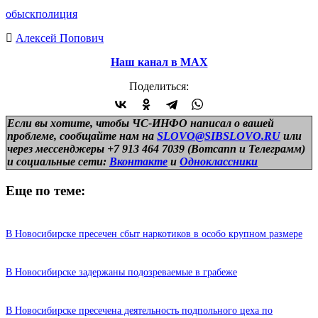
обыск
полиция
Алексей Попович
Наш канал в МАХ
Поделиться:
Если вы хотите, чтобы ЧС-ИНФО написал о вашей
проблеме, сообщайте нам на
SLOVO@SIBSLOVO.RU
или
через мессенджеры +7 913 464 7039 (Вотсапп и Телеграмм)
и
социальные сети:
Вконтакте
и
Одноклассники
Еще по теме:
В Новосибирске пресечен сбыт наркотиков в особо крупном размере
В Новосибирске задержаны подозреваемые в грабеже
В Новосибирске пресечена деятельность подпольного цеха по