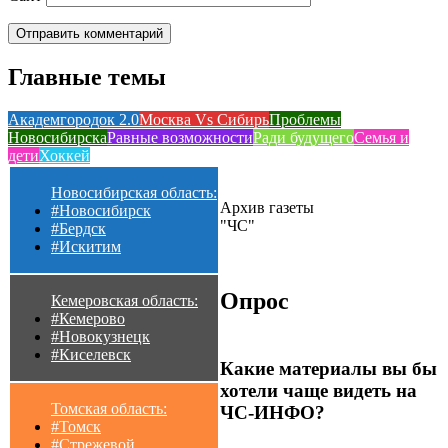
Главные темы
Академгородок 2.0
Москва Vs Сибирь
Проблемы
Новосибирска
Равные возможности
Ради будущего
Семья и
дети
Хоккей
Новосибирская область:
Архив газеты
#Новосибирск
"ЧС"
#Бердск
#Искитим
Опрос
Кемеровская область:
#Кемерово
#Новокузнецк
#Киселевск
Какие материалы вы бы
хотели чаще видеть на
Томская область:
ЧС-ИНФО?
#Томск
#Стрежевой