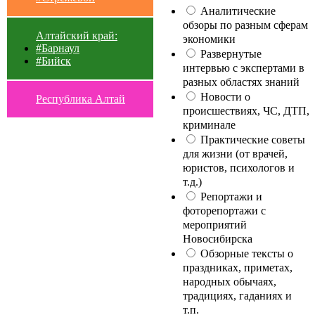
Аналитические
обзоры по разным сферам
Алтайский край:
экономики
#Барнаул
Развернутые
#Бийск
интервью с экспертами в
разных областях знаний
Новости о
Республика Алтай
происшествиях, ЧС, ДТП,
криминале
Практические советы
для жизни (от врачей,
юристов, психологов и
т.д.)
Репортажи и
фоторепортажи с
мероприятий
Новосибирска
Обзорные тексты о
праздниках, приметах,
народных обычаях,
традициях, гаданиях и
т.п.