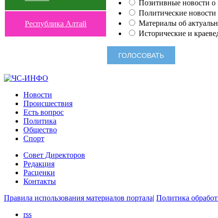
Позитивные новости о п
Политические новости 
Материалы об актуальн
Республика Алтай
Исторические и краеве
Новости
Происшествия
Есть вопрос
Политика
Общество
Спорт
Совет Директоров
Редакция
Расценки
Контакты
Правила использования материалов портала
|
Политика обработ
rss