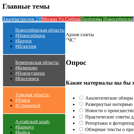
Главные темы
Академгородок 2.0
Москва Vs Сибирь
Проблемы Новосибирска
Новосибирская область:
Архив газеты
#Новосибирск
"ЧС"
#Бердск
#Искитим
Опрос
Кемеровская область:
#Кемерово
#Новокузнецк
#Киселевск
Какие материалы вы бы 
Томская область:
Аналитические обзоры 
#Томск
Развернутые интервью с
#Стрежевой
Новости о происшестви
Практические советы для
Алтайский край:
Репортажи и фоторепор
#Барнаул
Обзорные тексты о праз
#Бийск