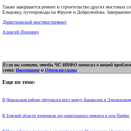
Также завершается ремонт и строительство других мостовых соо
Ельцовку, путепроводы на Фрунзе и Добролюбова. Завершение р
Димитровский мост
мост
ремонт
Алексей Попович
Если вы хотите, чтобы ЧС-ИНФО написал о вашей проблем
сети:
Вконтакте
и
Одноклассники
Еще по теме:
В Чемальском районе обрушился мост между Караколом и Элекмонаро
В Томской области проверили ход капитального ремонта в селе Парбиг