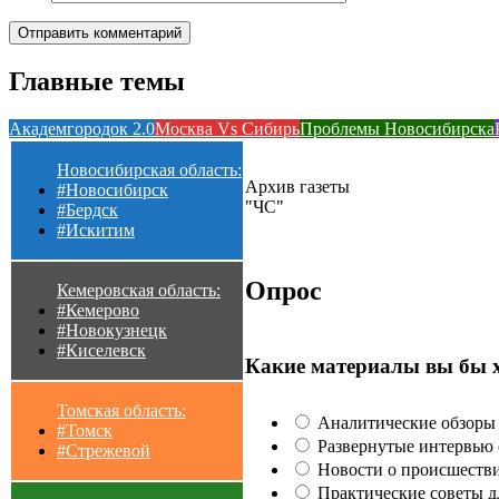
Главные темы
Академгородок 2.0
Москва Vs Сибирь
Проблемы Новосибирска
Новосибирская область:
Архив газеты
#Новосибирск
"ЧС"
#Бердск
#Искитим
Опрос
Кемеровская область:
#Кемерово
#Новокузнецк
#Киселевск
Какие материалы вы бы 
Томская область:
Аналитические обзоры 
#Томск
Развернутые интервью с
#Стрежевой
Новости о происшестви
Практические советы для