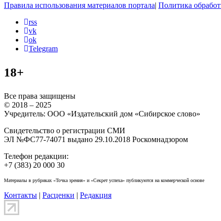
Правила использования материалов портала
|
Политика обработ
rss
vk
ok
Telegram
18+
Все права защищены
© 2018 – 2025
Учредитель: ООО «Издательский дом «Сибирское слово»
Свидетельство о регистрации СМИ
ЭЛ №ФС77-74071 выдано 29.10.2018 Роскомнадзором
Телефон редакции:
+7 (383) 20 000 30
Материалы в рубриках «Точка зрения» и «Секрет успеха» публикуются на коммерческой основе
Контакты
|
Расценки
|
Редакция