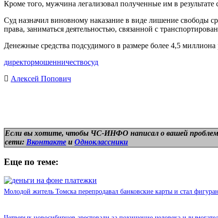
Кроме того, мужчина легализовал полученные им в результате
Суд назначил виновному наказание в виде лишение свободы ср
права, заниматься деятельностью, связанной с транспортирован
Денежные средства подсудимого в размере более 4,5 миллиона
директор
мошенничество
суд
Алексей Попович
Если вы хотите, чтобы ЧС-ИНФО написал о вашей проблем
сети:
Вконтакте
и
Одноклассники
Еще по теме:
Молодой житель Томска перепродавал банковские карты и стал фигура
Четверых новосибирцев арестовали за похищение человека и вымогател