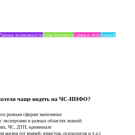
Равные возможности
Ради будущего
Семья и дети
Хоккей
хотели чаще видеть на ЧС-ИНФО?
по разным сферам экономики
 экспертами в разных областях знаний
ях, ЧС, ДТП, криминале
 жизни (от врачей, юристов, психологов и т.д.)