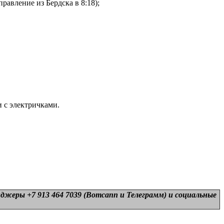
равление из Бердска в 8:18);
 с электричками.
нджеры +7 913 464 7039 (Вотсапп и Телеграмм) и
социальные