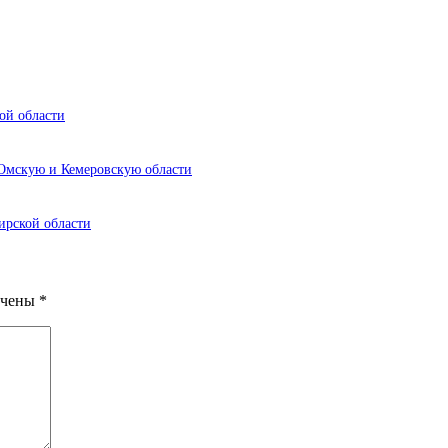
ой области
Омскую и Кемеровскую области
ирской области
ечены
*