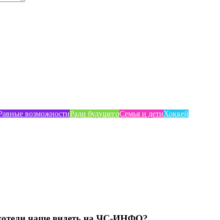
Равные возможности
Ради будущего
Семья и дети
Хоккей
хотели чаще видеть на ЧС-ИНФО?