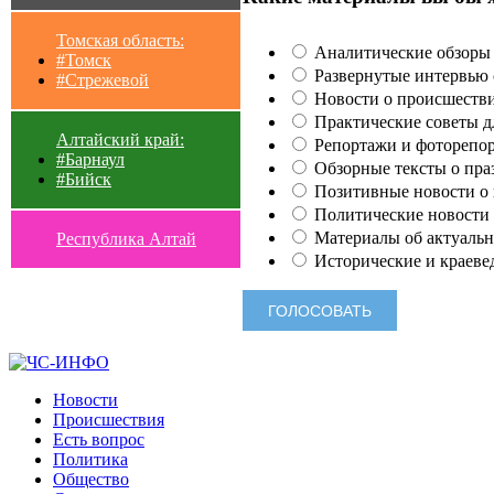
Томская область:
Аналитические обзоры 
#Томск
Развернутые интервью с
#Стрежевой
Новости о происшестви
Практические советы для
Алтайский край:
Репортажи и фоторепор
#Барнаул
Обзорные тексты о праз
#Бийск
Позитивные новости о п
Политические новости 
Материалы об актуальн
Республика Алтай
Исторические и краеве
Новости
Происшествия
Есть вопрос
Политика
Общество