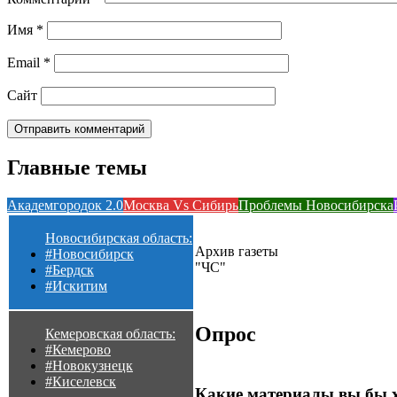
Имя
*
Email
*
Сайт
Главные темы
Академгородок 2.0
Москва Vs Сибирь
Проблемы Новосибирска
Новосибирская область:
Архив газеты
#Новосибирск
"ЧС"
#Бердск
#Искитим
Опрос
Кемеровская область:
#Кемерово
#Новокузнецк
#Киселевск
Какие материалы вы бы 