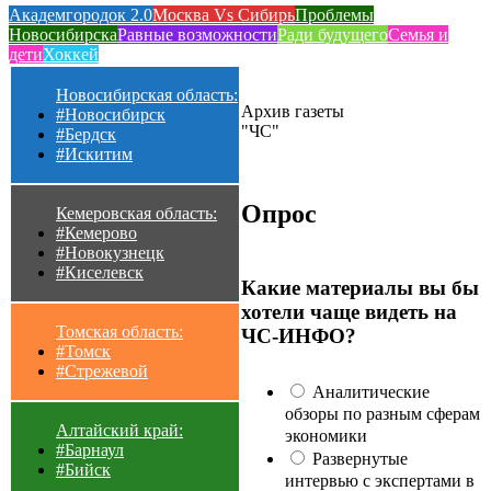
Академгородок 2.0
Москва Vs Сибирь
Проблемы
Новосибирска
Равные возможности
Ради будущего
Семья и
дети
Хоккей
Новосибирская область:
Архив газеты
#Новосибирск
"ЧС"
#Бердск
#Искитим
Опрос
Кемеровская область:
#Кемерово
#Новокузнецк
#Киселевск
Какие материалы вы бы
хотели чаще видеть на
Томская область:
ЧС-ИНФО?
#Томск
#Стрежевой
Аналитические
обзоры по разным сферам
Алтайский край:
экономики
#Барнаул
Развернутые
#Бийск
интервью с экспертами в