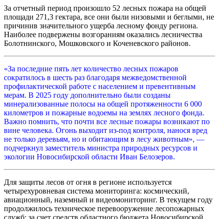
За отчетный период произошло 52 лесных пожара на общей
площади 271,3 гектара, все они были низовыми и беглыми, не
причинив значительного ущерба лесному фонду региона.
Наиболее подвержены возгораниям оказались лесничества
Болотнинского, Мошковского и Коченевского районов.
«За последние пять лет количество лесных пожаров
сократилось в шесть раз благодаря межведомственной
профилактической работе с населением и превентивным
мерам. В 2025 году дополнительно были созданы
минерализованные полосы на общей протяженности 6 000
километров и пожарные водоемы на землях лесного фонда.
Важно помнить, что почти все лесные пожары возникают по
вине человека. Огонь выходит из-под контроля, нанося вред
не только деревьям, но и обитающим в лесу животным», —
подчеркнул заместитель министра природных ресурсов и
экологии Новосибирской области Иван Белозеров.
Для защиты лесов от огня в регионе используется
четырехуровневая система мониторинга: космический,
авиационный, наземный и видеомониторинг. В текущем году
продолжилось техническое перевооружение лесопожарных
служб: за счет средств областного бюджета Новосибирской