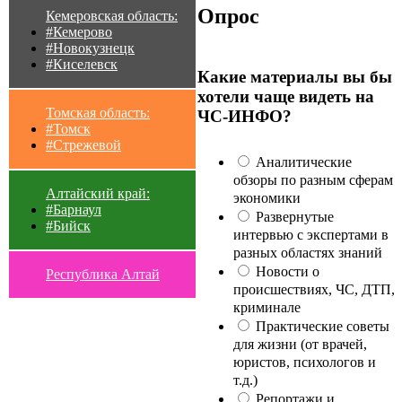
Опрос
Кемеровская область:
#Кемерово
#Новокузнецк
#Киселевск
Какие материалы вы бы
хотели чаще видеть на
Томская область:
ЧС-ИНФО?
#Томск
#Стрежевой
Аналитические
обзоры по разным сферам
Алтайский край:
экономики
#Барнаул
Развернутые
#Бийск
интервью с экспертами в
разных областях знаний
Новости о
Республика Алтай
происшествиях, ЧС, ДТП,
криминале
Практические советы
для жизни (от врачей,
юристов, психологов и
т.д.)
Репортажи и