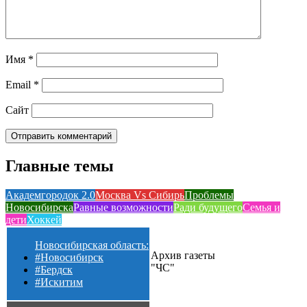
Имя
*
Email
*
Сайт
Главные темы
Академгородок 2.0
Москва Vs Сибирь
Проблемы
Новосибирска
Равные возможности
Ради будущего
Семья и
дети
Хоккей
Новосибирская область:
Архив газеты
#Новосибирск
"ЧС"
#Бердск
#Искитим