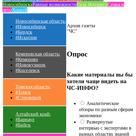
Новосибирска
Равные возможности
Ради будущего
Семья и
дети
Хоккей
Новосибирская область:
Архив газеты
#Новосибирск
"ЧС"
#Бердск
#Искитим
Опрос
Кемеровская область:
#Кемерово
#Новокузнецк
#Киселевск
Какие материалы вы бы
хотели чаще видеть на
Томская область:
ЧС-ИНФО?
#Томск
#Стрежевой
Аналитические
обзоры по разным сферам
Алтайский край:
экономики
#Барнаул
Развернутые
#Бийск
интервью с экспертами в
разных областях знаний