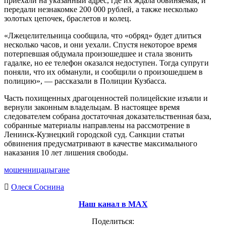
приехали на указанный адрес, где их ждала обвиняемая, и
передали незнакомке 200 000 рублей, а также несколько
золотых цепочек, браслетов и колец.
«Лжецелительница сообщила, что «обряд» будет длиться
несколько часов, и они уехали. Спустя некоторое время
потерпевшая обдумала произошедшее и стала звонить
гадалке, но ее телефон оказался недоступен. Тогда супруги
поняли, что их обманули, и сообщили о произошедшем в
полицию», — рассказали в Полиции Кузбасса.
Часть похищенных драгоценностей полицейские изъяли и
вернули законным владельцам. В настоящее время
следователем собрана достаточная доказательственная база,
собранные материалы направлены на рассмотрение в
Ленинск-Кузнецкий городской суд. Санкции статьи
обвинения предусматривают в качестве максимального
наказания 10 лет лишения свободы.
мошенница
цыгане
Олеся Соснина
Наш канал в МАХ
Поделиться: