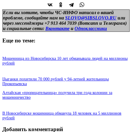
Если вы хотите, чтобы ЧС-ИНФО написал о вашей
проблеме, сообщайте нам на
SLOVO@SIBSLOVO.RU
или
через мессенджеры +7 913 464 7039 (Вотсапп и Телеграмм)
и
социальные сети:
Вконтакте
и
Одноклассники
Еще по теме:
Мошенница из Новосибирска 10 лет обманывала людей на миллионы
рублей
Цыганки похитили 70 000 рублей у 94-летней жительницы
Прокопьевска
Алтайская «прорицательница» получила три года колонии за
мошенничество
В Новосибирске мошенница обманула 18 человек на 5 миллионов
рублей
Добавить комментарий