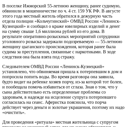
В поселке Ижморский 55-летнюю женщину, ранее судимую,
обвинили в мошенничестве по ч. 4 ст. 159 УК РФ. В августе
этого года местный житель обратился в дежурную часть
отдела полиции «Кольчугинский» ОМВД России «Ленинск-
Кузнецкий» и сообщил о краже ювелирных изделий и денег
на сумму свыше 1,6 миллиона рублей из его дома. В
результате оперативно-розыскных мероприятий сотрудники
уголовного розыска задержали подозреваемую — 55-летнюю
женщину цыганского происхождения, которая ранее была
судима за преступления, связанные с наркотиками. В ходе
следствия она была взята под стражу.
Следователем ОМВД России «Ленинск-Кузнецкий»
установлено, что обвиняемая пришла к потерпевшим в дом и
попросила попить воды. Во время разговора она заявила,
будто видит на ребенке хозяев порчу, из-за которой тот болен,
и пообещала помочь избавиться от сглаза. Зная о том, что у
сына действительно есть определенные проблемы со
здоровьем, в надежде на исцеление супруга потерпевшего
согласилась на сеанс. Аферистка пояснила, что порча
действует через деньги и золотые украшения, поэтому их надо
«очистить».
Для проведения «ритуала» местная жительница с супругом