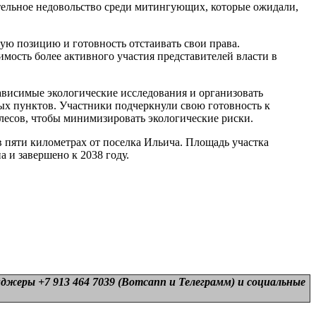
тельное недовольство среди митингующих, которые ожидали,
ю позицию и готовность отстаивать свои права.
ость более активного участия представителей власти в
ависимые экологические исследования и организовать
ых пунктов. Участники подчеркнули свою готовность к
 лесов, чтобы минимизировать экологические риски.
в пяти километрах от поселка Ильича. Площадь участка
а и завершено к 2038 году.
нджеры +7 913 464 7039 (Вотсапп и Телеграмм) и
социальные