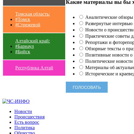
Какие материалы вы бы 
Томская область:
Аналитические обзоры 
#Томск
Развернутые интервью с
#Стрежевой
Новости о происшестви
Практические советы для
Алтайский край:
Репортажи и фоторепор
#Барнаул
Обзорные тексты о праз
#Бийск
Позитивные новости о п
Политические новости 
Материалы об актуальн
Республика Алтай
Исторические и краеве
Новости
Происшествия
Есть вопрос
Политика
Общество