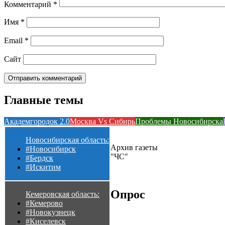
Комментарий
*
Имя
*
Email
*
Сайт
Главные темы
Академгородок 2.0
Москва Vs Сибирь
Проблемы Новосибирска
Новосибирская область:
Архив газеты
#Новосибирск
"ЧС"
#Бердск
#Искитим
Опрос
Кемеровская область:
#Кемерово
#Новокузнецк
#Киселевск