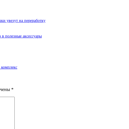
ки увезут на переработку
р в полезные аксессуары
 комплекс
ечены
*