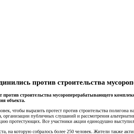
динились против строительства мусоро
ют против строительства мусороперерабатывающего компле
ия объекта.
ловек, чтобы выразить протест против строительства полигона 
з, организации публичных слушаний и рассмотрения альтернати
ицию протестующих. Все участники акции единодушно выступил
ста, на которую собралось более 250 человек. Жители также ак