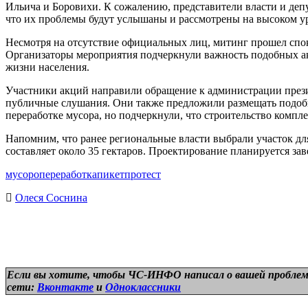
Ильича и Боровихи. К сожалению, представители власти и деп
что их проблемы будут услышаны и рассмотрены на высоком у
Несмотря на отсутствие официальных лиц, митинг прошел спок
Организаторы мероприятия подчеркнули важность подобных акц
жизни населения.
Участники акций направили обращение к администрации презид
публичные слушания. Они также предложили размещать подобн
переработке мусора, но подчеркнули, что строительство компл
Напомним, что ранее региональные власти выбрали участок для
составляет около 35 гектаров. Проектирование планируется заве
мусоропереработка
пикет
протест
Олеся Соснина
Если вы хотите, чтобы ЧС-ИНФО написал о вашей проблем
сети:
Вконтакте
и
Одноклассники