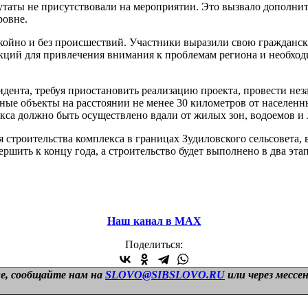
утаты не присутствовали на мероприятии. Это вызвало дополни
ровне.
ойно и без происшествий. Участники выразили свою гражданску
ий для привлечения внимания к проблемам региона и необходим
ента, требуя приостановить реализацию проекта, провести нез
ые объекты на расстоянии не менее 30 километров от населенн
екса должно быть осуществлено вдали от жилых зон, водоемов и
 строительства комплекса в границах Зудиловского сельсовета, 
ршить к концу года, а строительство будет выполнено в два этап
Наш канал в МАХ
Поделиться:
е, сообщайте нам на
SLOVO@SIBSLOVO.RU
или через мессе