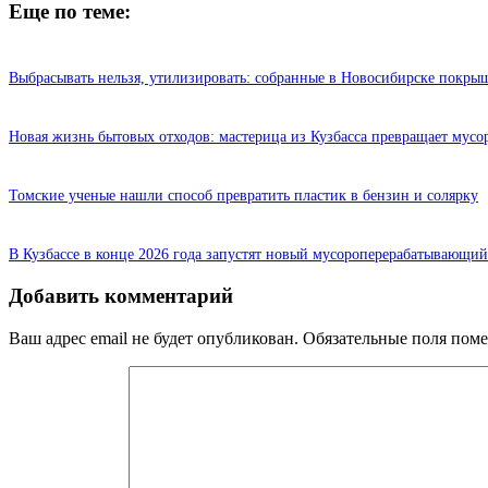
Еще по теме:
Выбрасывать нельзя, утилизировать: собранные в Новосибирске покрыш
Новая жизнь бытовых отходов: мастерица из Кузбасса превращает мусо
Томские ученые нашли способ превратить пластик в бензин и солярку
В Кузбассе в конце 2026 года запустят новый мусороперерабатывающий
Добавить комментарий
Ваш адрес email не будет опубликован.
Обязательные поля пом