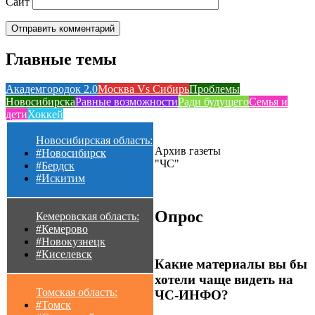
Сайт
Главные темы
Академгородок 2.0
Москва Vs Сибирь
Проблемы
Новосибирска
Равные возможности
Ради будущего
Семья и
дети
Хоккей
Новосибирская область:
Архив газеты
#Новосибирск
"ЧС"
#Бердск
#Искитим
Опрос
Кемеровская область:
#Кемерово
#Новокузнецк
#Киселевск
Какие материалы вы бы
хотели чаще видеть на
Томская область:
ЧС-ИНФО?
#Томск