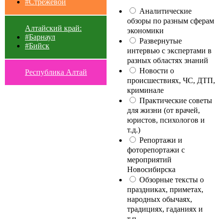
#Стрежевой
Аналитические
обзоры по разным сферам
Алтайский край:
экономики
#Барнаул
Развернутые
#Бийск
интервью с экспертами в
разных областях знаний
Новости о
Республика Алтай
происшествиях, ЧС, ДТП,
криминале
Практические советы
для жизни (от врачей,
юристов, психологов и
т.д.)
Репортажи и
фоторепортажи с
мероприятий
Новосибирска
Обзорные тексты о
праздниках, приметах,
народных обычаях,
традициях, гаданиях и
т.п.