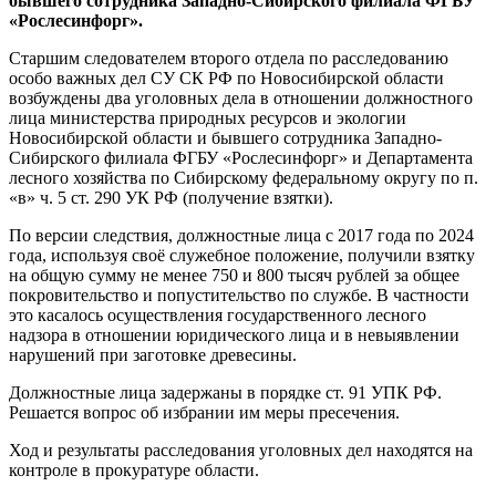
бывшего сотрудника Западно-Сибирского филиала ФГБУ
«Рослесинфорг».
Старшим следователем второго отдела по расследованию
особо важных дел СУ СК РФ по Новосибирской области
возбуждены два уголовных дела в отношении должностного
лица министерства природных ресурсов и экологии
Новосибирской области и бывшего сотрудника Западно-
Сибирского филиала ФГБУ «Рослесинфорг» и Департамента
лесного хозяйства по Сибирскому федеральному округу по п.
«в» ч. 5 ст. 290 УК РФ (получение взятки).
По версии следствия, должностные лица с 2017 года по 2024
года, используя своё служебное положение, получили взятку
на общую сумму не менее 750 и 800 тысяч рублей за общее
покровительство и попустительство по службе. В частности
это касалось осуществления государственного лесного
надзора в отношении юридического лица и в невыявлении
нарушений при заготовке древесины.
Должностные лица задержаны в порядке ст. 91 УПК РФ.
Решается вопрос об избрании им меры пресечения.
Ход и результаты расследования уголовных дел находятся на
контроле в прокуратуре области.