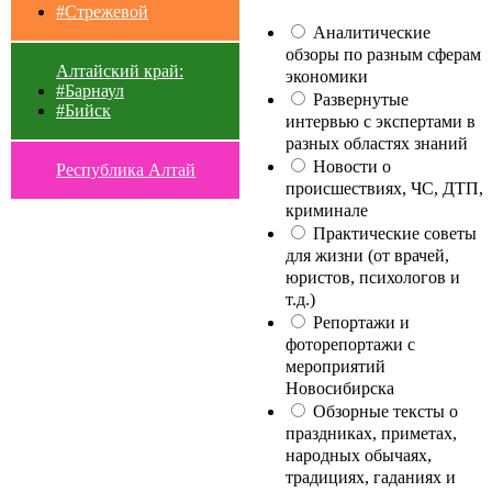
#Стрежевой
Аналитические
обзоры по разным сферам
Алтайский край:
экономики
#Барнаул
Развернутые
#Бийск
интервью с экспертами в
разных областях знаний
Новости о
Республика Алтай
происшествиях, ЧС, ДТП,
криминале
Практические советы
для жизни (от врачей,
юристов, психологов и
т.д.)
Репортажи и
фоторепортажи с
мероприятий
Новосибирска
Обзорные тексты о
праздниках, приметах,
народных обычаях,
традициях, гаданиях и