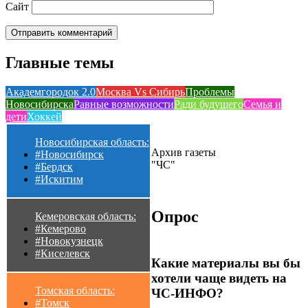
Сайт
Главные темы
Академгородок 2.0
Москва Vs Сибирь
Проблемы
Новосибирска
Равные возможности
Ради будущего
Семья и
дети
Хоккей
Новосибирская область:
Архив газеты
#Новосибирск
"ЧС"
#Бердск
#Искитим
Опрос
Кемеровская область:
#Кемерово
#Новокузнецк
#Киселевск
Какие материалы вы бы
хотели чаще видеть на
Томская область:
ЧС-ИНФО?
#Томск