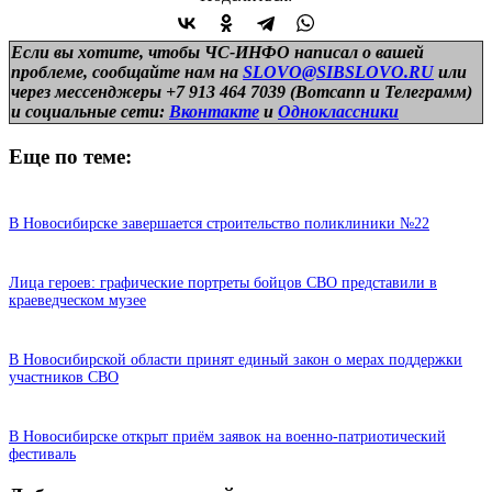
Если вы хотите, чтобы ЧС-ИНФО написал о вашей
проблеме, сообщайте нам на
SLOVO@SIBSLOVO.RU
или
через мессенджеры +7 913 464 7039 (Вотсапп и Телеграмм)
и
социальные сети:
Вконтакте
и
Одноклассники
Еще по теме:
В Новосибирске завершается строительство поликлиники №22
Лица героев: графические портреты бойцов СВО представили в
краеведческом музее
В Новосибирской области принят единый закон о мерах поддержки
участников СВО
В Новосибирске открыт приём заявок на военно-патриотический
фестиваль