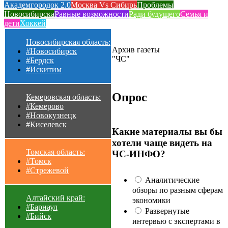
Академгородок 2.0
Москва Vs Сибирь
Проблемы
Новосибирска
Равные возможности
Ради будущего
Семья и
дети
Хоккей
Новосибирская область:
Архив газеты
#Новосибирск
"ЧС"
#Бердск
#Искитим
Опрос
Кемеровская область:
#Кемерово
#Новокузнецк
#Киселевск
Какие материалы вы бы
хотели чаще видеть на
Томская область:
ЧС-ИНФО?
#Томск
#Стрежевой
Аналитические
обзоры по разным сферам
Алтайский край:
экономики
#Барнаул
Развернутые
#Бийск
интервью с экспертами в