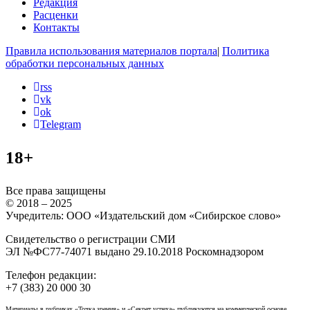
Редакция
Расценки
Контакты
Правила использования материалов портала
|
Политика
обработки персональных данных
rss
vk
ok
Telegram
18+
Все права защищены
© 2018 – 2025
Учредитель: ООО «Издательский дом «Сибирское слово»
Свидетельство о регистрации СМИ
ЭЛ №ФС77-74071 выдано 29.10.2018 Роскомнадзором
Телефон редакции:
+7 (383) 20 000 30
Материалы в рубриках «Точка зрения» и «Секрет успеха» публикуются на коммерческой основе