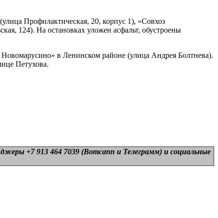
лица Профилактическая, 20, корпус 1), «Совхоз
ая, 124). На остановках уложен асфальт, обустроены
К Новомарусино» в Ленинском районе (улица Андрея Болтнева).
ице Петухова.
нджеры +7 913 464 7039 (Вотсапп и Телеграмм) и
социальные