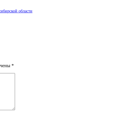
сибирской области
ечены
*