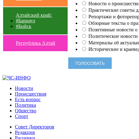
Новости о происшестви
Практические советы для
Алтайский край:
Репортажи и фоторепор
#Барнаул
Обзорные тексты о праз
#Бийск
Позитивные новости о п
Политические новости 
Материалы об актуальн
Республика Алтай
Исторические и краеве
Новости
Происшествия
Есть вопрос
Политика
Общество
Спорт
Совет Директоров
Редакция
Расценки