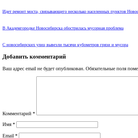
Идет ремонт моста, связывающего несколько населенных пунктов Ново
В Академгородке Новосибирска обострилась мусорная проблема
С новосибирских улиц вывезли тысячи кубометров грязи и мусора
Добавить комментарий
Ваш адрес email не будет опубликован.
Обязательные поля пом
Комментарий
*
Имя
*
Email
*