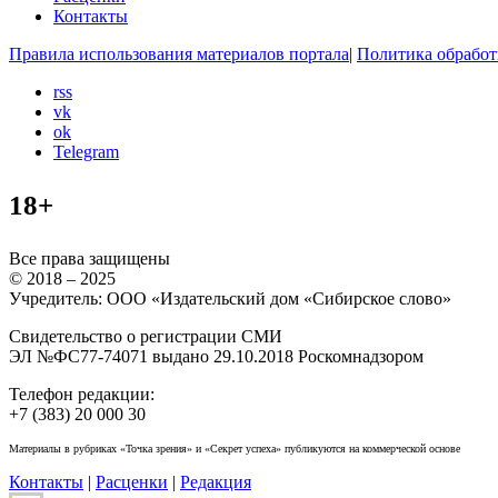
Контакты
Правила использования материалов портала
|
Политика обработ
rss
vk
ok
Telegram
18+
Все права защищены
© 2018 – 2025
Учредитель: ООО «Издательский дом «Сибирское слово»
Свидетельство о регистрации СМИ
ЭЛ №ФС77-74071 выдано 29.10.2018 Роскомнадзором
Телефон редакции:
+7 (383) 20 000 30
Материалы в рубриках «Точка зрения» и «Секрет успеха» публикуются на коммерческой основе
Контакты
|
Расценки
|
Редакция