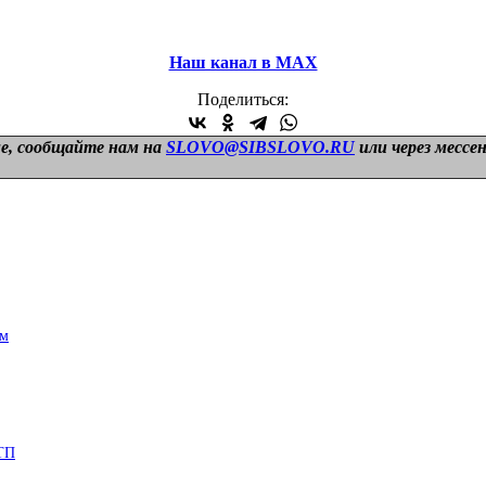
Наш канал в МАХ
Поделиться:
е, сообщайте нам на
SLOVO@SIBSLOVO.RU
или через мессе
ом
ДТП