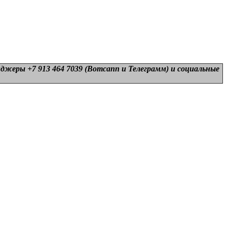
нджеры +7 913 464 7039 (Вотсапп и Телеграмм) и
социальные