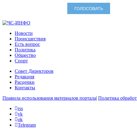
Новости
Происшествия
Есть вопрос
Политика
Общество
Спорт
Совет Директоров
Редакция
Расценки
Контакты
Правила использования материалов портала
|
Политика обработ
rss
vk
ok
Telegram