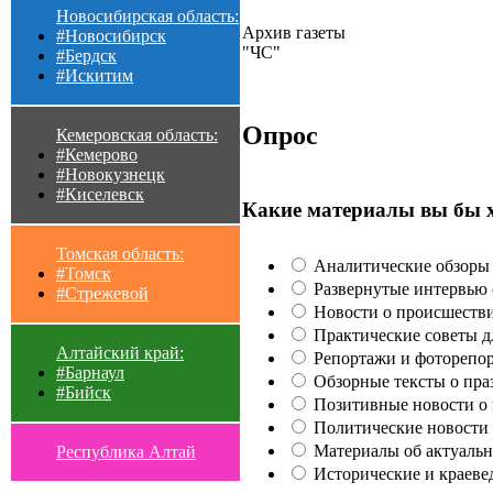
Новосибирская область:
Архив газеты
#Новосибирск
"ЧС"
#Бердск
#Искитим
Опрос
Кемеровская область:
#Кемерово
#Новокузнецк
#Киселевск
Какие материалы вы бы 
Томская область:
Аналитические обзоры 
#Томск
Развернутые интервью с
#Стрежевой
Новости о происшестви
Практические советы для
Алтайский край:
Репортажи и фоторепор
#Барнаул
Обзорные тексты о праз
#Бийск
Позитивные новости о п
Политические новости 
Материалы об актуальн
Республика Алтай
Исторические и краеве