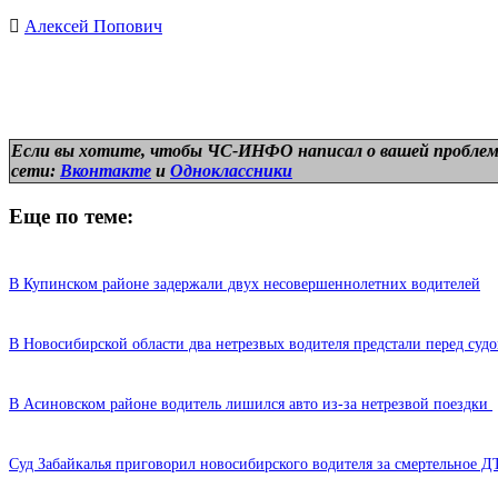
Алексей Попович
Если вы хотите, чтобы ЧС-ИНФО написал о вашей проблем
сети:
Вконтакте
и
Одноклассники
Еще по теме:
В Купинском районе задержали двух несовершеннолетних водителей
В Новосибирской области два нетрезвых водителя предстали перед суд
В Асиновском районе водитель лишился авто из-за нетрезвой поездки
Суд Забайкалья приговорил новосибирского водителя за смертельное 