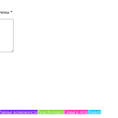
ечены
*
Равные возможности
Ради будущего
Семья и дети
Хоккей