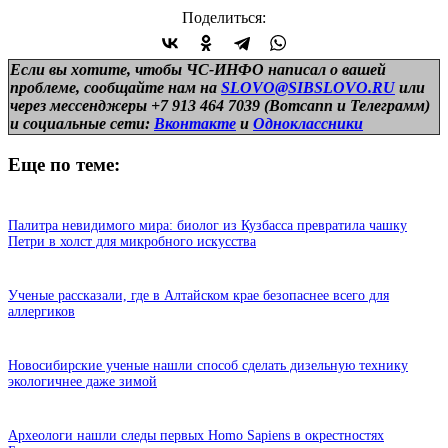
Поделиться:
Если вы хотите, чтобы ЧС-ИНФО написал о вашей
проблеме, сообщайте нам на
SLOVO@SIBSLOVO.RU
или
через мессенджеры +7 913 464 7039 (Вотсапп и Телеграмм)
и
социальные сети:
Вконтакте
и
Одноклассники
Еще по теме:
Палитра невидимого мира: биолог из Кузбасса превратила чашку
Петри в холст для микробного искусства
Ученые рассказали, где в Алтайском крае безопаснее всего для
аллергиков
Новосибирские ученые нашли способ сделать дизельную технику
экологичнее даже зимой
Археологи нашли следы первых Homo Sapiens в окрестностях