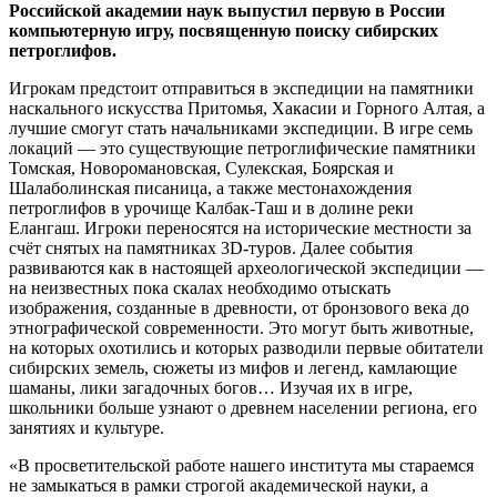
Российской академии наук выпустил первую в России
компьютерную игру, посвященную поиску сибирских
петроглифов.
Игрокам предстоит отправиться в экспедиции на памятники
наскального искусства Притомья, Хакасии и Горного Алтая, а
лучшие смогут стать начальниками экспедиции. В игре семь
локаций — это существующие петроглифические памятники
Томская, Новоромановская, Сулекская, Боярская и
Шалаболинская писаница, а также местонахождения
петроглифов в урочище Калбак-Таш и в долине реки
Елангаш. Игроки переносятся на исторические местности за
счёт снятых на памятниках 3D-туров. Далее события
развиваются как в настоящей археологической экспедиции —
на неизвестных пока скалах необходимо отыскать
изображения, созданные в древности, от бронзового века до
этнографической современности. Это могут быть животные,
на которых охотились и которых разводили первые обитатели
сибирских земель, сюжеты из мифов и легенд, камлающие
шаманы, лики загадочных богов… Изучая их в игре,
школьники больше узнают о древнем населении региона, его
занятиях и культуре.
«В просветительской работе нашего института мы стараемся
не замыкаться в рамки строгой академической науки, а