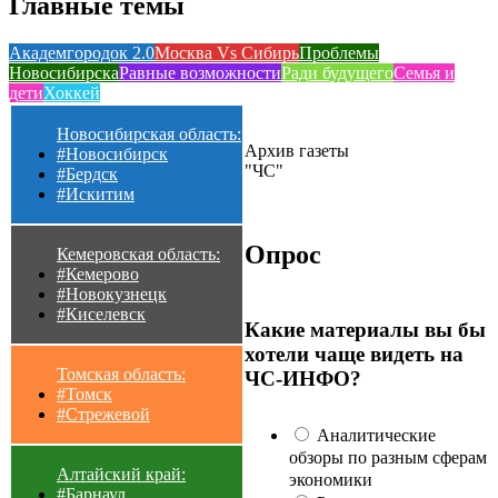
Главные темы
Академгородок 2.0
Москва Vs Сибирь
Проблемы
Новосибирска
Равные возможности
Ради будущего
Семья и
дети
Хоккей
Новосибирская область:
Архив газеты
#Новосибирск
"ЧС"
#Бердск
#Искитим
Опрос
Кемеровская область:
#Кемерово
#Новокузнецк
#Киселевск
Какие материалы вы бы
хотели чаще видеть на
Томская область:
ЧС-ИНФО?
#Томск
#Стрежевой
Аналитические
обзоры по разным сферам
Алтайский край:
экономики
#Барнаул