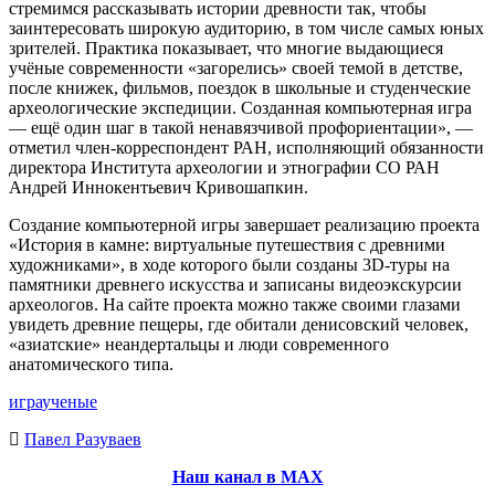
стремимся рассказывать истории древности так, чтобы
заинтересовать широкую аудиторию, в том числе самых юных
зрителей. Практика показывает, что многие выдающиеся
учёные современности «загорелись» своей темой в детстве,
после книжек, фильмов, поездок в школьные и студенческие
археологические экспедиции. Созданная компьютерная игра
— ещё один шаг в такой ненавязчивой профориентации», —
отметил член-корреспондент РАН, исполняющий обязанности
директора Института археологии и этнографии СО РАН
Андрей Иннокентьевич Кривошапкин.
Создание компьютерной игры завершает реализацию проекта
«История в камне: виртуальные путешествия с древними
художниками», в ходе которого были созданы 3D-туры на
памятники древнего искусства и записаны видеоэкскурсии
археологов. На сайте проекта можно также своими глазами
увидеть древние пещеры, где обитали денисовский человек,
«азиатские» неандертальцы и люди современного
анатомического типа.
игра
ученые
Павел Разуваев
Наш канал в МАХ