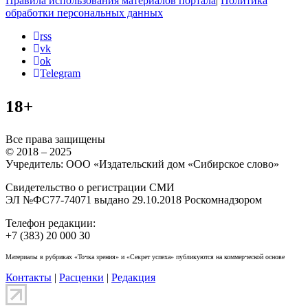
Правила использования материалов портала
|
Политика
обработки персональных данных
rss
vk
ok
Telegram
18+
Все права защищены
© 2018 – 2025
Учредитель: ООО «Издательский дом «Сибирское слово»
Свидетельство о регистрации СМИ
ЭЛ №ФС77-74071 выдано 29.10.2018 Роскомнадзором
Телефон редакции:
+7 (383) 20 000 30
Материалы в рубриках «Точка зрения» и «Секрет успеха» публикуются на коммерческой основе
Контакты
|
Расценки
|
Редакция