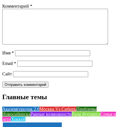
Комментарий
*
Имя
*
Email
*
Сайт
Главные темы
Академгородок 2.0
Москва Vs Сибирь
Проблемы
Новосибирска
Равные возможности
Ради будущего
Семья и
дети
Хоккей