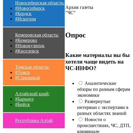
Новосибирская область:
Архив газеты
#Новосибирск
"ЧС"
#Бердск
#Искитим
Опрос
Кемеровская область:
#Кемерово
#Новокузнецк
#Киселевск
Какие материалы вы бы
хотели чаще видеть на
Томская область:
ЧС-ИНФО?
#Томск
#Стрежевой
Аналитические
обзоры по разным сферам
Алтайский край:
экономики
#Барнаул
Развернутые
#Бийск
интервью с экспертами в
разных областях знаний
Новости о
Республика Алтай
происшествиях, ЧС, ДТП,
криминале