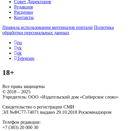
Совет Директоров
Редакция
Расценки
Контакты
Правила использования материалов портала
|
Политика
обработки персональных данных
rss
vk
ok
Telegram
18+
Все права защищены
© 2018 – 2025
Учредитель: ООО «Издательский дом «Сибирское слово»
Свидетельство о регистрации СМИ
ЭЛ №ФС77-74071 выдано 29.10.2018 Роскомнадзором
Телефон редакции:
+7 (383) 20 000 30