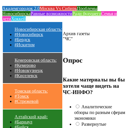
Академгородок 2.0
Москва Vs Сибирь
Проблемы
Новосибирска
Равные возможности
Ради будущего
Семья и
дети
Хоккей
Новосибирская область:
Архив газеты
#Новосибирск
"ЧС"
#Бердск
#Искитим
Опрос
Кемеровская область:
#Кемерово
#Новокузнецк
#Киселевск
Какие материалы вы бы
хотели чаще видеть на
Томская область:
ЧС-ИНФО?
#Томск
#Стрежевой
Аналитические
обзоры по разным сферам
Алтайский край:
экономики
#Барнаул
Развернутые
#Бийск