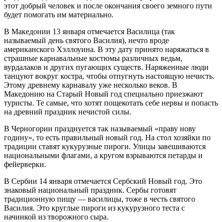
этот добрый человек и после окончания своего земного пути
будет помогать им материально.
В Македонии 13 января отмечается Василица (так
называемый день святого Василия), нечто вроде
американского Хэллоуина. В эту дату принято наряжаться в
страшные карнавальные костюмы различных ведьм,
вурдалаков и других пугающих существ. Наряженные люди
танцуют вокруг костра, чтобы отпугнуть настоящую нечисть.
Этому древнему карнавалу уже несколько веков. В
Македонию на Старый Новый год специально приезжают
туристы. Те самые, что хотят пощекотать себе нервы и попасть
на древний праздник нечистой силы.
В Черногории празднуется так называемый «праву нову
годину», то есть правильный новый год. На стол хозяйки по
традиции ставят кукурузные пироги. Улицы завешиваются
национальными флагами, а кругом взрываются петарды и
фейерверки.
В Сербии 14 января отмечается Сербский Новый год. Это
знаковый национальный праздник. Сербы готовят
традиционную пищу — василицы, тоже в честь святого
Василия. Это круглые пироги из кукурузного теста с
начинкой из творожного сыра.