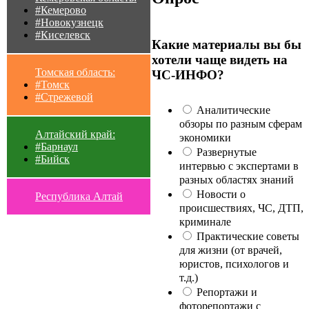
#Кемерово
#Новокузнецк
#Киселевск
Какие материалы вы бы
хотели чаще видеть на
Томская область:
ЧС-ИНФО?
#Томск
#Стрежевой
Аналитические
обзоры по разным сферам
Алтайский край:
экономики
#Барнаул
Развернутые
#Бийск
интервью с экспертами в
разных областях знаний
Новости о
Республика Алтай
происшествиях, ЧС, ДТП,
криминале
Практические советы
для жизни (от врачей,
юристов, психологов и
т.д.)
Репортажи и
фоторепортажи с