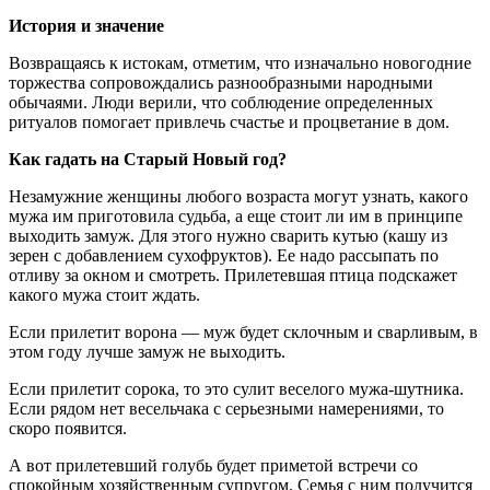
История и значение
Возвращаясь к истокам, отметим, что изначально новогодние
торжества сопровождались разнообразными народными
обычаями. Люди верили, что соблюдение определенных
ритуалов помогает привлечь счастье и процветание в дом.
Как гадать на Старый Новый год?
Незамужние женщины любого возраста могут узнать, какого
мужа им приготовила судьба, а еще стоит ли им в принципе
выходить замуж. Для этого нужно сварить кутью (кашу из
зерен с добавлением сухофруктов). Ее надо рассыпать по
отливу за окном и смотреть. Прилетевшая птица подскажет
какого мужа стоит ждать.
Если прилетит ворона — муж будет склочным и сварливым, в
этом году лучше замуж не выходить.
Если прилетит сорока, то это сулит веселого мужа-шутника.
Если рядом нет весельчака с серьезными намерениями, то
скоро появится.
А вот прилетевший голубь будет приметой встречи со
спокойным хозяйственным супругом. Семья с ним получится