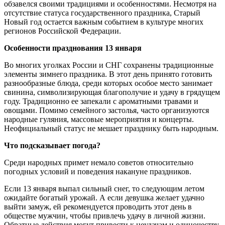
обзавелся своими традициями и особенностями. Несмотря на
отсутствие статуса государственного праздника, Старый
Новый год остается важным событием в культуре многих
регионов Российской Федерации.
Особенности празднования 13 января
Во многих уголках России и СНГ сохранены традиционные
элементы зимнего праздника. В этот день принято готовить
разнообразные блюда, среди которых особое место занимает
свинина, символизирующая благополучие и удачу в грядущем
году. Традиционно ее запекали с ароматными травами и
овощами. Помимо семейного застолья, часто организуются
народные гуляния, массовые мероприятия и концерты.
Неофициальный статус не мешает празднику быть народным.
Что подсказывает погода?
Среди народных примет немало советов относительно
погодных условий и поведения накануне праздников.
Если 13 января выпал сильный снег, то следующим летом
ожидайте богатый урожай. А если девушка желает удачно
выйти замуж, ей рекомендуется проводить этот день в
обществе мужчин, чтобы привлечь удачу в личной жизни.
Обратные действия могут привести к неудачам и одиночеству