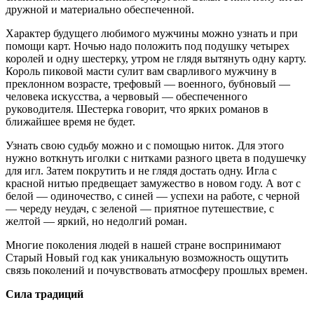
дружной и материально обеспеченной.
Характер будущего любимого мужчины можно узнать и при
помощи карт. Ночью надо положить под подушку четырех
королей и одну шестерку, утром не глядя вытянуть одну карту.
Король пиковой масти сулит вам сварливого мужчину в
преклонном возрасте, трефовый — военного, бубновый —
человека искусства, а червовый — обеспеченного
руководителя. Шестерка говорит, что ярких романов в
ближайшее время не будет.
Узнать свою судьбу можно и с помощью ниток. Для этого
нужно воткнуть иголки с нитками разного цвета в подушечку
для игл. Затем покрутить и не глядя достать одну. Игла с
красной нитью предвещает замужество в новом году. А вот с
белой — одиночество, с синей — успехи на работе, с черной
— череду неудач, с зеленой — приятное путешествие, с
желтой — яркий, но недолгий роман.
Многие поколения людей в нашей стране воспринимают
Старый Новый год как уникальную возможность ощутить
связь поколений и почувствовать атмосферу прошлых времен.
Сила традиций