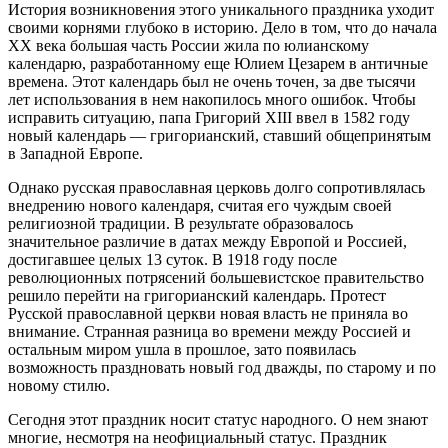
История возникновения этого уникального праздника уходит
своими корнями глубоко в историю. Дело в том, что до начала
XX века большая часть России жила по юлианскому
календарю, разработанному еще Юлием Цезарем в античные
времена. Этот календарь был не очень точен, за две тысячи
лет использования в нем накопилось много ошибок. Чтобы
исправить ситуацию, папа Григорий XIII ввел в 1582 году
новый календарь — григорианский, ставший общепринятым
в Западной Европе.
Однако русская православная церковь долго сопротивлялась
внедрению нового календаря, считая его чуждым своей
религиозной традиции. В результате образовалось
значительное различие в датах между Европой и Россией,
достигавшее целых 13 суток. В 1918 году после
революционных потрясений большевистское правительство
решило перейти на григорианский календарь. Протест
Русской православной церкви новая власть не приняла во
внимание. Странная разница во времени между Россией и
остальным миром ушла в прошлое, зато появилась
возможность праздновать новый год дважды, по старому и по
новому стилю.
Сегодня этот праздник носит статус народного. О нем знают
многие, несмотря на неофициальный статус. Праздник