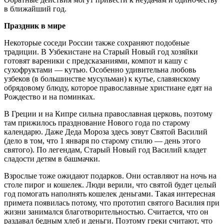
в ближайший год.
Праздник в мире
Некоторые соседи России также сохраняют подобные
традиции. В Узбекистане на Старый Новый год хозяйки
готовят вареники с предсказаниями, компот и кашу с
сухофруктами — кутью. Особенно удивительна любовь
узбеков (в большинстве мусульман) к кутье, славянскому
обрядовому блюду, которое православные христиане едят на
Рождество и на поминках.
В Греции и на Кипре сильна православная церковь, поэтому
там прижилось празднование Нового года по старому
календарю. Даже Деда Мороза здесь зовут Святой Василий
(дело в том, что 1 января по старому стилю — день этого
святого). По легендам, Старый Новый год Василий кладет
сладости детям в башмачки.
Взрослые тоже ожидают подарков. Они оставляют на ночь на
столе пирог и кошелек. Люди верили, что святой будет целый
год помогать наполнять кошелек деньгами. Такая интересная
примета появилась потому, что прототип святого Василия при
жизни занимался благотворительностью. Считается, что он
раздавал бедным хлеб и деньги. Поэтому греки считают, что