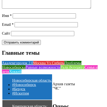
Имя
*
Email
*
Сайт
Главные темы
Академгородок 2.0
Москва Vs Сибирь
Проблемы
Новосибирска
Равные возможности
Ради будущего
Семья и
дети
Хоккей
Новосибирская область:
Архив газеты
#Новосибирск
"ЧС"
#Бердск
#Искитим
Опрос
Кемеровская область: