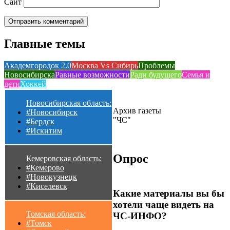
Сайт
Главные темы
Академгородок 2.0
Москва Vs Сибирь
Проблемы
Новосибирска
Равные возможности
Ради будущего
Семья и
дети
Хоккей
Новосибирская область:
Архив газеты
#Новосибирск
"ЧС"
#Бердск
#Искитим
Опрос
Кемеровская область:
#Кемерово
#Новокузнецк
#Киселевск
Какие материалы вы бы
хотели чаще видеть на
Томская область:
ЧС-ИНФО?
#Томск