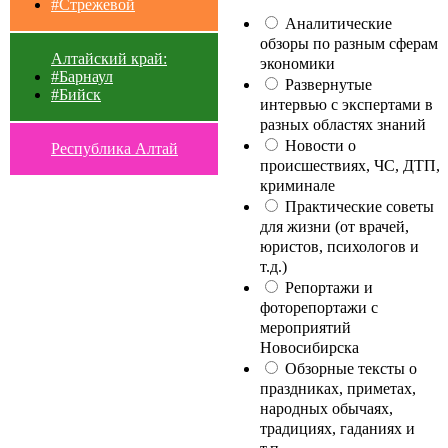
#Стрежевой
Аналитические
обзоры по разным сферам
Алтайский край:
экономики
#Барнаул
Развернутые
#Бийск
интервью с экспертами в
разных областях знаний
Новости о
Республика Алтай
происшествиях, ЧС, ДТП,
криминале
Практические советы
для жизни (от врачей,
юристов, психологов и
т.д.)
Репортажи и
фоторепортажи с
мероприятий
Новосибирска
Обзорные тексты о
праздниках, приметах,
народных обычаях,
традициях, гаданиях и