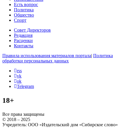
Есть вопрос
Политика
Общество
Спорт
Совет Директоров
Редакция
Расценки
Контакты
Правила использования материалов портала
|
Политика
обработки персональных данных
rss
vk
ok
Telegram
18+
Все права защищены
© 2018 – 2025
Учредитель: ООО «Издательский дом «Сибирское слово»