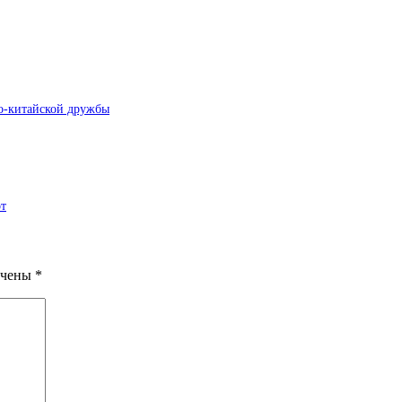
ко-китайской дружбы
от
ечены
*