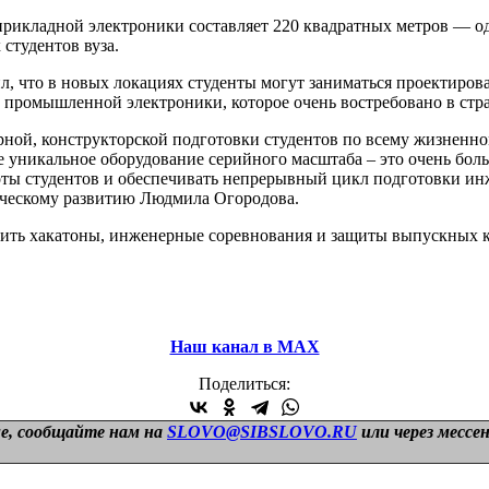
рикладной электроники составляет 220 квадратных метров — од
студентов вуза.
 что в новых локациях студенты могут заниматься проектирова
промышленной электроники, которое очень востребовано в стра
рной, конструкторской подготовки студентов по всему жизненно
 уникальное оборудование серийного масштаба – это очень бол
оты студентов и обеспечивать непрерывный цикл подготовки инж
гическому развитию Людмила Огородова.
ить хакатоны, инженерные соревнования и защиты выпускных к
Наш канал в МАХ
Поделиться:
е, сообщайте нам на
SLOVO@SIBSLOVO.RU
или через мессе