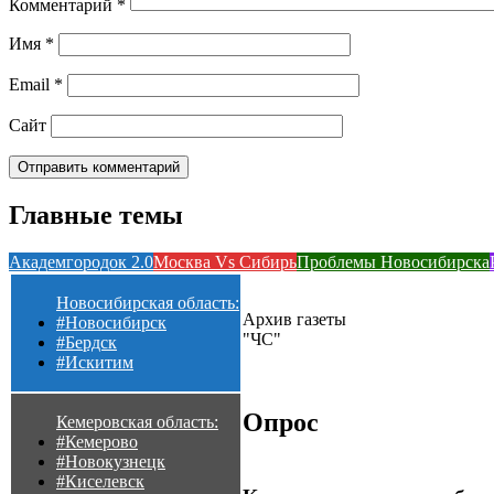
Комментарий
*
Имя
*
Email
*
Сайт
Главные темы
Академгородок 2.0
Москва Vs Сибирь
Проблемы Новосибирска
Новосибирская область:
Архив газеты
#Новосибирск
"ЧС"
#Бердск
#Искитим
Опрос
Кемеровская область:
#Кемерово
#Новокузнецк
#Киселевск