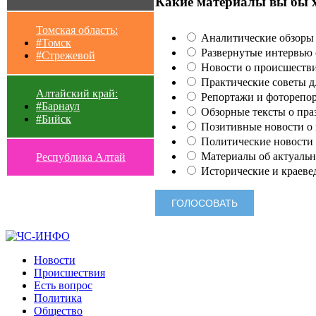
Какие материалы вы бы 
Томская область:
Аналитические обзоры 
#Томск
Развернутые интервью с
#Стрежевой
Новости о происшестви
Практические советы для
Алтайский край:
Репортажи и фоторепор
#Барнаул
Обзорные тексты о праз
#Бийск
Позитивные новости о п
Политические новости 
Материалы об актуальн
Республика Алтай
Исторические и краеве
Новости
Происшествия
Есть вопрос
Политика
Общество