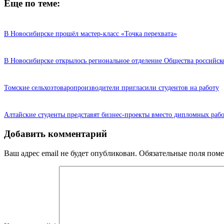
Еще по теме:
В Новосибирске прошёл мастер-класс «Точка перехвата»
В Новосибирске открылось региональное отделение Общества российс
Томские сельхозтоваропроизводители пригласили студентов на работу
Алтайские студенты представят бизнес-проекты вместо дипломных раб
Добавить комментарий
Ваш адрес email не будет опубликован.
Обязательные поля пом