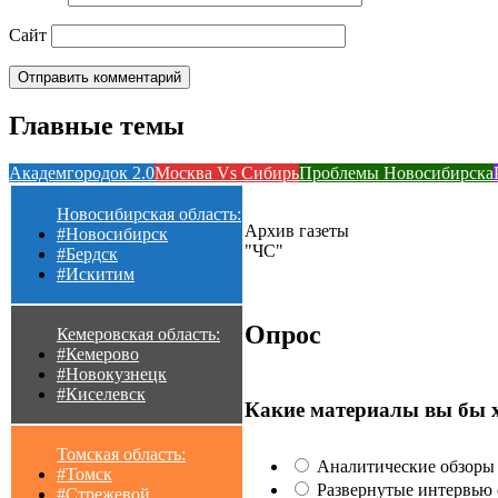
Сайт
Главные темы
Академгородок 2.0
Москва Vs Сибирь
Проблемы Новосибирска
Новосибирская область:
Архив газеты
#Новосибирск
"ЧС"
#Бердск
#Искитим
Опрос
Кемеровская область:
#Кемерово
#Новокузнецк
#Киселевск
Какие материалы вы бы 
Томская область:
Аналитические обзоры 
#Томск
Развернутые интервью с
#Стрежевой