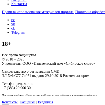
Контакты
Правила использования материалов портала
|
Политика обработ
rss
vk
ok
Telegram
18+
Все права защищены
© 2018 – 2025
Учредитель: ООО «Издательский дом «Сибирское слово»
Свидетельство о регистрации СМИ
ЭЛ №ФС77-74071 выдано 29.10.2018 Роскомнадзором
Телефон редакции:
+7 (383) 20 000 30
Материалы в рубриках «Точка зрения» и «Секрет успеха» публикуются на коммерческой основе
Контакты
|
Расценки
|
Редакция