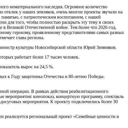
ного нематериального наследия.
Огромное количество
о отклик у наших земляков, очень многие проекты звучали на
й памятью, с патриотическим воспитанием, с нашей
ени для того, чтобы полностью раскрыть эту тему в своих
де в Великой Отечественной войне.
Тем более что 2026 год,
ерному героизму, проявленному представителями самых разных
мечает глава региона.
л министр культуры Новосибирской области Юрий Зимняков.
торых работает более 17 тысяч человек.
оказатель вырос на 24,5 %.
ных к Году защитника Отечества и 80-летию Победы.
нной операции. В рамках действия реабилитационного
ые мероприятия: кинопоказ, концертную программу, спектакль
о-досуговых мероприятия. К проекту подключились более 30
ти реализуется региональный проект «Семейные ценности и