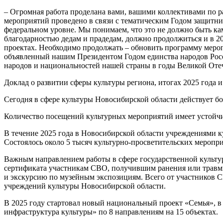
– Огромная работа проделана вами, вашими коллективами по 
мероприятий проведено в связи с тематическим Годом защитни
федеральном уровне. Мы понимаем, что это не должно быть кам
благодарностью дедам и прадедам, должно продолжиться и в 202
проектах. Необходимо продолжать – обновить программу меро
объявленный нашим Президентом Годом единства народов Росси
народов и национальностей нашей страны в годы Великой Отеч
Доклад о развитии сферы культуры региона, итогах 2025 года 
Сегодня в сфере культуры Новосибирской области действует бо
Количество посещений культурных мероприятий имеет устойчиву
В течение 2025 года в Новосибирской области учреждениями 
Состоялось около 5 тысяч культурно-просветительских меропр
Важным направлением работы в сфере государственной культу
сертификата участникам СВО, получившим ранения или травмы,
и экскурсию по музейным экспозициям. Всего от участников С
учреждений культуры Новосибирской области.
В 2025 году стартовал новый национальный проект «Семья», 
инфраструктура культуры» по 8 направлениям на 15 объектах.