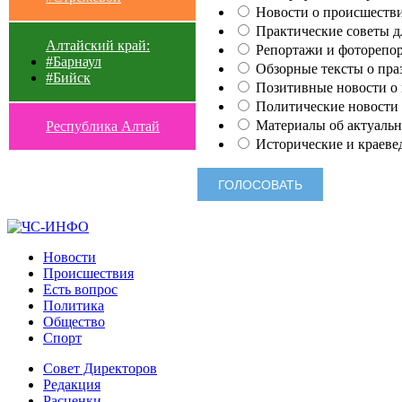
Новости о происшестви
Практические советы для
Алтайский край:
Репортажи и фоторепор
#Барнаул
Обзорные тексты о праз
#Бийск
Позитивные новости о п
Политические новости 
Материалы об актуальн
Республика Алтай
Исторические и краеве
Новости
Происшествия
Есть вопрос
Политика
Общество
Спорт
Совет Директоров
Редакция
Расценки