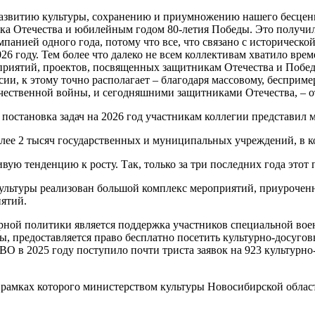
развитию культуры, сохранению и приумножению нашего бесцен
ка Отечества и юбилейным годом 80-летия Победы. Это получил
панией одного года, потому что все, что связано с историческо
6 году. Тем более что далеко не всем коллективам хватило врем
приятий, проектов, посвященных защитникам Отечества и Побе
и, к этому точно располагает – благодаря массовому, бесприм
ественной войны, и сегодняшними защитниками Отечества, – от
и постановка задач на 2026 год участникам коллегии представи
лее 2 тысяч государственных и муниципальных учреждений, в ко
ю тенденцию к росту. Так, только за три последних года этот п
культуры реализован большой комплекс мероприятий, приурочен
иятий.
рной политики является поддержка участников специальной вое
 предоставляется право бесплатно посетить культурно-досугов
ВО в 2025 году поступило почти триста заявок на 923 культурн
в рамках которого министерством культуры Новосибирской облас