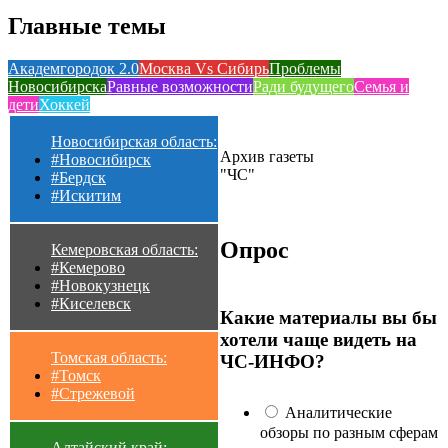
Главные темы
Академгородок 2.0
Москва Vs Сибирь
Проблемы
Новосибирска
Равные возможности
Ради будущего
Семья и
дети
Хоккей
Новосибирская область:
Архив газеты
#Новосибирск
"ЧС"
#Бердск
#Искитим
Опрос
Кемеровская область:
#Кемерово
#Новокузнецк
#Киселевск
Какие материалы вы бы
хотели чаще видеть на
Томская область:
ЧС-ИНФО?
#Томск
#Стрежевой
Аналитические
обзоры по разным сферам
Алтайский край: