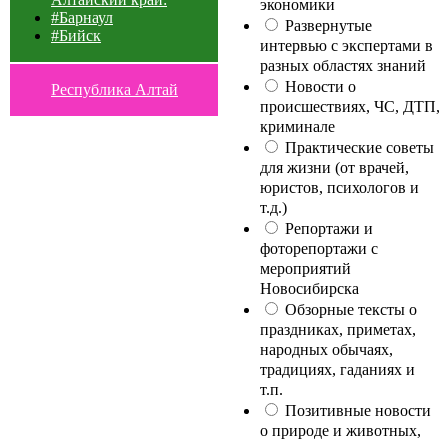
экономики
#Барнаул
Развернутые
#Бийск
интервью с экспертами в
разных областях знаний
Новости о
Республика Алтай
происшествиях, ЧС, ДТП,
криминале
Практические советы
для жизни (от врачей,
юристов, психологов и
т.д.)
Репортажи и
фоторепортажи с
мероприятий
Новосибирска
Обзорные тексты о
праздниках, приметах,
народных обычаях,
традициях, гаданиях и
т.п.
Позитивные новости
о природе и животных,