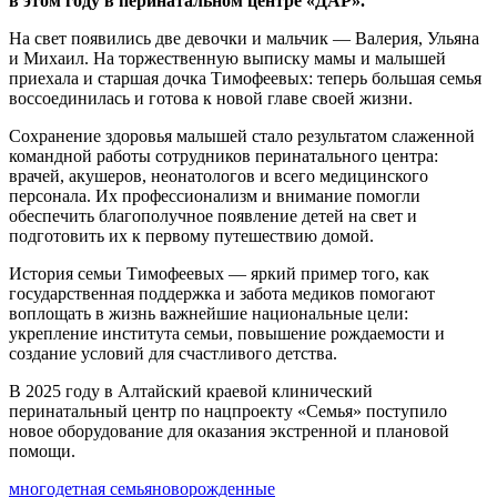
в этом году в перинатальном центре «ДАР».
На свет появились две девочки и мальчик — Валерия, Ульяна
и Михаил. На торжественную выписку мамы и малышей
приехала и старшая дочка Тимофеевых: теперь большая семья
воссоединилась и готова к новой главе своей жизни.
Сохранение здоровья малышей стало результатом слаженной
командной работы сотрудников перинатального центра:
врачей, акушеров, неонатологов и всего медицинского
персонала. Их профессионализм и внимание помогли
обеспечить благополучное появление детей на свет и
подготовить их к первому путешествию домой.
История семьи Тимофеевых — яркий пример того, как
государственная поддержка и забота медиков помогают
воплощать в жизнь важнейшие национальные цели:
укрепление института семьи, повышение рождаемости и
создание условий для счастливого детства.
В 2025 году в Алтайский краевой клинический
перинатальный центр по нацпроекту «Семья» поступило
новое оборудование для оказания экстренной и плановой
помощи.
многодетная семья
новорожденные