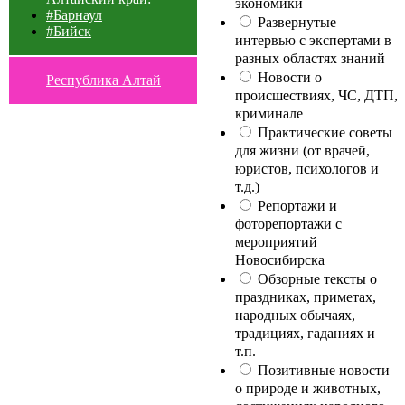
экономики
#Барнаул
Развернутые
#Бийск
интервью с экспертами в
разных областях знаний
Новости о
Республика Алтай
происшествиях, ЧС, ДТП,
криминале
Практические советы
для жизни (от врачей,
юристов, психологов и
т.д.)
Репортажи и
фоторепортажи с
мероприятий
Новосибирска
Обзорные тексты о
праздниках, приметах,
народных обычаях,
традициях, гаданиях и
т.п.
Позитивные новости
о природе и животных,