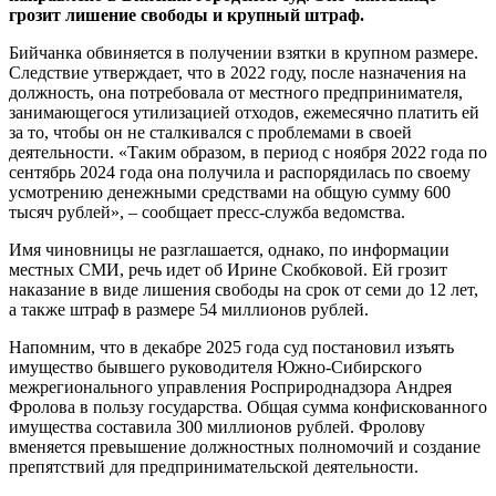
грозит лишение свободы и крупный штраф.
Бийчанка обвиняется в получении взятки в крупном размере.
Следствие утверждает, что в 2022 году, после назначения на
должность, она потребовала от местного предпринимателя,
занимающегося утилизацией отходов, ежемесячно платить ей
за то, чтобы он не сталкивался с проблемами в своей
деятельности. «Таким образом, в период с ноября 2022 года по
сентябрь 2024 года она получила и распорядилась по своему
усмотрению денежными средствами на общую сумму 600
тысяч рублей», – сообщает пресс-служба ведомства.
Имя чиновницы не разглашается, однако, по информации
местных СМИ, речь идет об Ирине Скобковой. Ей грозит
наказание в виде лишения свободы на срок от семи до 12 лет,
а также штраф в размере 54 миллионов рублей.
Напомним, что в декабре 2025 года суд постановил изъять
имущество бывшего руководителя Южно-Сибирского
межрегионального управления Росприроднадзора Андрея
Фролова в пользу государства. Общая сумма конфискованного
имущества составила 300 миллионов рублей. Фролову
вменяется превышение должностных полномочий и создание
препятствий для предпринимательской деятельности.