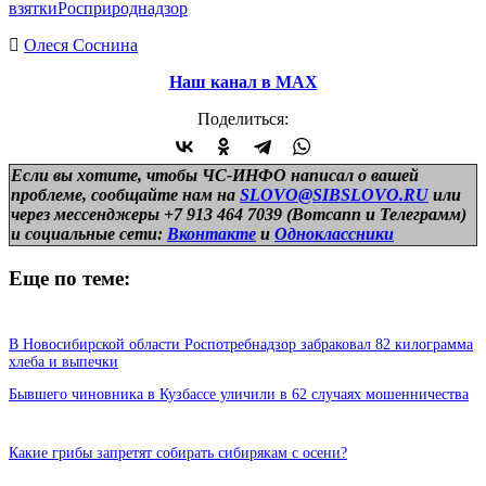
взятки
Росприроднадзор
Олеся Соснина
Наш канал в МАХ
Поделиться:
Если вы хотите, чтобы ЧС-ИНФО написал о вашей
проблеме, сообщайте нам на
SLOVO@SIBSLOVO.RU
или
через мессенджеры +7 913 464 7039 (Вотсапп и Телеграмм)
и
социальные сети:
Вконтакте
и
Одноклассники
Еще по теме:
В Новосибирской области Роспотребнадзор забраковал 82 килограмма
хлеба и выпечки
Бывшего чиновника в Кузбассе уличили в 62 случаях мошенничества
Какие грибы запретят собирать сибирякам с осени?