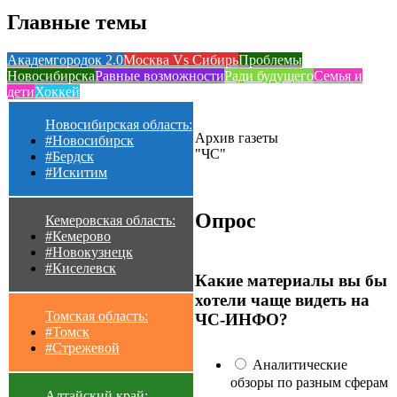
Главные темы
Академгородок 2.0
Москва Vs Сибирь
Проблемы
Новосибирска
Равные возможности
Ради будущего
Семья и
дети
Хоккей
Новосибирская область:
Архив газеты
#Новосибирск
"ЧС"
#Бердск
#Искитим
Опрос
Кемеровская область:
#Кемерово
#Новокузнецк
#Киселевск
Какие материалы вы бы
хотели чаще видеть на
Томская область:
ЧС-ИНФО?
#Томск
#Стрежевой
Аналитические
обзоры по разным сферам
Алтайский край: