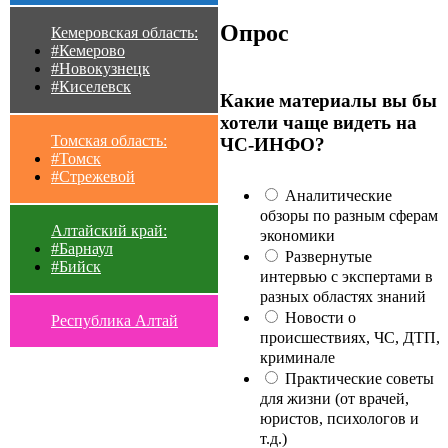
Опрос
Кемеровская область:
#Кемерово
#Новокузнецк
#Киселевск
Какие материалы вы бы
хотели чаще видеть на
Томская область:
ЧС-ИНФО?
#Томск
#Стрежевой
Аналитические
обзоры по разным сферам
Алтайский край:
экономики
#Барнаул
Развернутые
#Бийск
интервью с экспертами в
разных областях знаний
Новости о
Республика Алтай
происшествиях, ЧС, ДТП,
криминале
Практические советы
для жизни (от врачей,
юристов, психологов и
т.д.)