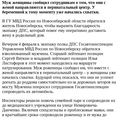
Муж женщины сообщил сотрудникам о том, что они с
женой направляются в перинатальный центр. У
беременной к тому моменту уже начались схватки.
В ГУ МВД России по Новосибирской области обратился
житель Новосибирска, чтобы выразить благодарность
экипажу ДПС, который помог ему оперативно доставить
жену в родильный дом.
Вечером 4 февраля к экипажу полка ДПС Госавтоинспекции
Управления МВД России по Новосибирску обратился
взволнованный мужчина. Старший лейтенант полиции
Сергей Вяткин и младший лейтенант полиции Илья
Листофоров в этот момент находились на маршруте
патрулирования. Муж роженицы сообщил им, что вместе с
женой направляется в перинатальный центр – у женщины уже
начались схватки. Будущий отец опасался, что они не успеют
доехать до роддома самостоятельно из-за дорожных заторов на
мосту. Мужчина попросил сотрудников Госавтоинспекции
сопроводить их автомобиль.
Инспекторы решили помочь семейной паре и сопроводили их
до медицинского учреждения на улице Немировича-
Данченко. Включив спецсигналы и проблесковые маяки, они
в кратчайшие сроки сопроводили роженицу и ее мужа до