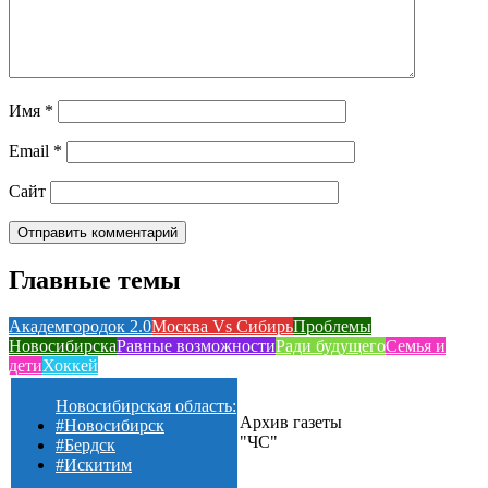
Имя
*
Email
*
Сайт
Главные темы
Академгородок 2.0
Москва Vs Сибирь
Проблемы
Новосибирска
Равные возможности
Ради будущего
Семья и
дети
Хоккей
Новосибирская область:
Архив газеты
#Новосибирск
"ЧС"
#Бердск
#Искитим